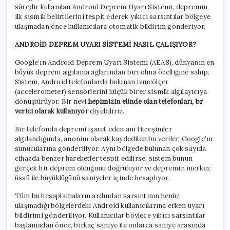
süredir kullanılan Android Deprem Uyarı Sistemi, depremin
ilk sismik belirtilerini tespit ederek yıkıcı sarsıntılar bölgeye
ulaşmadan önce kullanıcılara otomatik bildirim gönderiyor.
ANDROİD DEPREM UYARI SİSTEMİ NASIL ÇALIŞIYOR?
Google’ın Android Deprem Uyarı Sistemi (AEAS), dünyanın en
büyük deprem algılama ağlarından biri olma özelliğine sahip.
Sistem, Android telefonlarda bulunan ivmeölçer
(accelerometer) sensörlerini küçük birer sismik algılayıcıya
dönüştürüyor. Bir nevi
hepimizin elinde olan telefonları, br
verici olarak kullanıyor
diyebiliriz.
Bir telefonda depremi işaret eden ani titreşimler
algılandığında, anonim olarak kaydedilen bu veriler, Google’ın
sunucularına gönderiliyor. Aynı bölgede bulunan çok sayıda
cihazda benzer hareketler tespit edilirse, sistem bunun
gerçek bir deprem olduğunu doğruluyor ve depremin merkez
üssü ile büyüklüğünü saniyeler içinde hesaplıyor.
Tüm bu hesaplamaların ardından sarsıntının henüz
ulaşmadığı bölgelerdeki Android kullanıcılarına erken uyarı
bildirimi gönderiliyor. Kullanıcılar böylece yıkıcı sarsıntılar
başlamadan önce, birkaç saniye ile onlarca saniye arasında