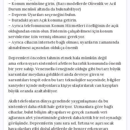
– Konum menüsüne girin. (Bazı modellerde Güvenlik ve Acil
Durum menüsü altında da bulunabiliyor)
– Deprem Uyarıları seçeneğini bulun.
– Buradaki ayarı Açık konuma getirin.
– Ayrıca telefonunuzun Konum Hizmetleri özelliğinin de açık
olduğundan emin olun. Sistemin çalışabilmesi için konum
servislerine izin vermiş olmanız gerekyor.
– Ayrıca cihazın internete bağlı olması, uyarıların zamanında
alınabilmesi açısından oldukça önemli
Depremleri önceden tahmin etmek hala mümkün değil
ama erken uyarı sistemleri afetlere hazırlık konusunda önemli
bir yere sahip. Venezuella örneğinde olduğu gibi bu tarz büyük
sarsıntılar meydana geldikleri anda devreye giren ve
sarsıntıları tespit eden bu tarz teknolojiler sayesinde, bilgiler
saniyeler içinde milyonlarca kişiye ulaştırılarak can kayıpları
büyük oranda azaltabiliyor.
Akıllı telefonların dünya genelinde yaygınlaşması da bu
sistemleri daha etkili hale getiriyor. Uzmanlara göre bağlı
cihazlar, bulut bilişim altyapıları ve gerçek zamanlı veri
ağlarının afet yönetiminde giderek daha kritik bir rol oynadığı
görüşünde. Depremlerin yanı sıra sel, fırtına ve aşırı sıcak
hava olayları gibi doğal afetlerde de benzer erken uyarı