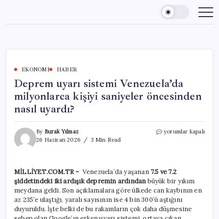
Skip
to
content
EKONOMI
HABER
Deprem uyarı sistemi Venezuela’da
milyonlarca kişiyi saniyeler öncesinden
nasıl uyardı?
Deprem
By
Burak Yılmaz
yorumlar kapalı
uyarı
26 Haziran 2026
3 Min Read
sistemi
Venezuela’da
milyonlarca
MİLLİYET.COM.TR –
Venezuela’da yaşanan
7.5 ve 7.2
kişiyi
şiddetindeki iki ardışık depremin ardından
büyük bir yıkım
saniyeler
öncesinden
meydana geldi. Son açıklamalara göre ülkede can kaybının en
nasıl
az 235’e ulaştığı, yaralı sayısının ise 4 bin 300’ü aştığını
uyardı?
duyuruldu. İşte belki de bu rakamların çok daha düşmesine
için
sebep olan Google’ın erken uyarı sistemi, ortaya çıkan