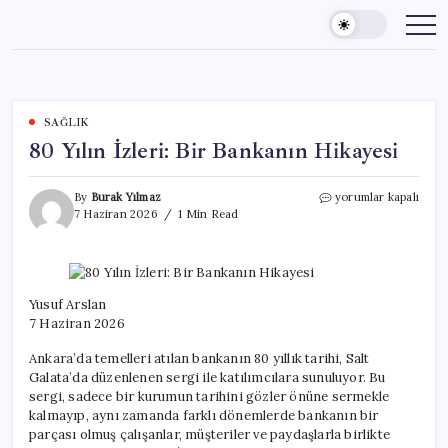
Skip
to
content
SAĞLIK
80 Yılın İzleri: Bir Bankanın Hikayesi
80
By
Burak Yılmaz
yorumlar kapalı
Yılın
7 Haziran 2026
1 Min Read
İzleri:
Bir
Bankanın
Hikayesi
için
Yusuf Arslan
7 Haziran 2026
Ankara’da temelleri atılan bankanın 80 yıllık tarihi, Salt
Galata’da düzenlenen sergi ile katılımcılara sunuluyor. Bu
sergi, sadece bir kurumun tarihini gözler önüne sermekle
kalmayıp, aynı zamanda farklı dönemlerde bankanın bir
parçası olmuş çalışanlar, müşteriler ve paydaşlarla birlikte