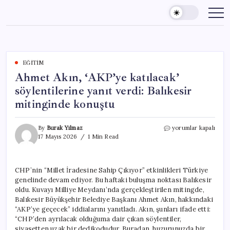
Skip
to
content
EĞITIM
Ahmet Akın, ‘AKP’ye katılacak’
söylentilerine yanıt verdi: Balıkesir
mitinginde konuştu
Ahmet
By
Burak Yılmaz
yorumlar kapalı
Akın,
17 Mayıs 2026
1 Min Read
‘AKP’ye
katılacak’
söylentilerine
CHP’nin “Millet İradesine Sahip Çıkıyor” etkinlikleri Türkiye
yanıt
genelinde devam ediyor. Bu haftaki buluşma noktası Balıkesir
verdi:
Balıkesir
oldu. Kuvayı Milliye Meydanı’nda gerçekleştirilen mitingde,
mitinginde
Balıkesir Büyükşehir Belediye Başkanı Ahmet Akın, hakkındaki
konuştu
“AKP’ye geçecek” iddialarını yanıtladı. Akın, şunları ifade etti:
için
“CHP’den ayrılacak olduğuma dair çıkan söylentiler,
siyasetten uzak bir dedikodudur. Buradan, huzurunuzda bir