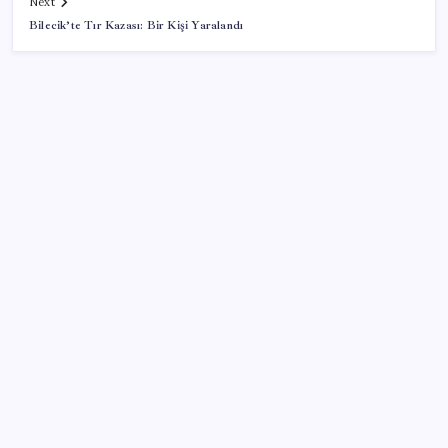
Next
Bilecik’te Tır Kazası: Bir Kişi Yaralandı
SON YAZILAR
Google Pixel Watch 5 Sızdırıldı: İşte Detaylar
Halkbank’tan beklenti üstü net kâr
Erdoğan’dan ‘Mekke Ortak Savunma Anlaşması’
açıklaması: ‘Hiçbir ülkeyi hedef almıyor’
ABD tarım dışı istihdam verisinde negatif sürpriz
2026 YÖKDİL/2 ne zaman, saat kaçta? YÖKDİL/2