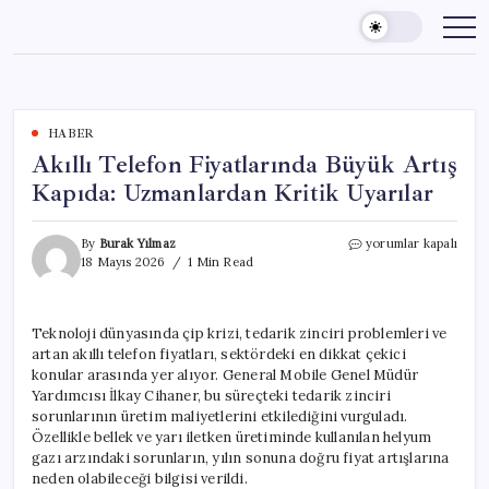
Skip
to
content
HABER
Akıllı Telefon Fiyatlarında Büyük Artış
Kapıda: Uzmanlardan Kritik Uyarılar
Akıllı
By
Burak Yılmaz
yorumlar kapalı
Telefon
18 Mayıs 2026
1 Min Read
Fiyatlarında
Büyük
Artış
Teknoloji dünyasında çip krizi, tedarik zinciri problemleri ve
Kapıda:
artan akıllı telefon fiyatları, sektördeki en dikkat çekici
Uzmanlardan
Kritik
konular arasında yer alıyor. General Mobile Genel Müdür
Uyarılar
Yardımcısı İlkay Cihaner, bu süreçteki tedarik zinciri
için
sorunlarının üretim maliyetlerini etkilediğini vurguladı.
Özellikle bellek ve yarı iletken üretiminde kullanılan helyum
gazı arzındaki sorunların, yılın sonuna doğru fiyat artışlarına
neden olabileceği bilgisi verildi.