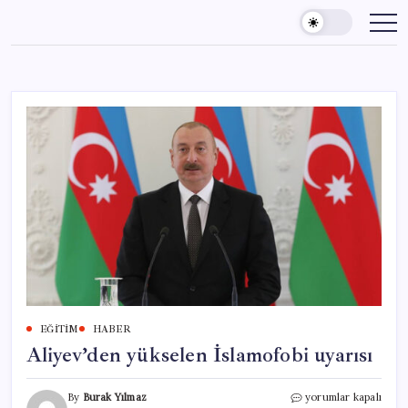
Skip
to
content
EĞITIM
HABER
Aliyev’den yükselen İslamofobi uyarısı
Aliyev’den
By
Burak Yılmaz
yorumlar kapalı