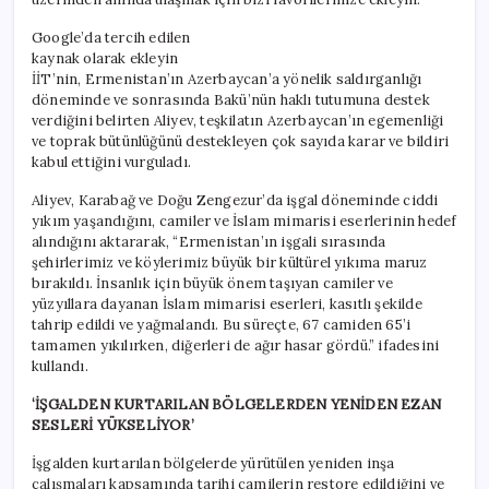
Google’da tercih edilen
kaynak olarak ekleyin
İİT’nin, Ermenistan’ın Azerbaycan’a yönelik saldırganlığı
döneminde ve sonrasında Bakü’nün haklı tutumuna destek
verdiğini belirten Aliyev, teşkilatın Azerbaycan’ın egemenliği
ve toprak bütünlüğünü destekleyen çok sayıda karar ve bildiri
kabul ettiğini vurguladı.
Aliyev, Karabağ ve Doğu Zengezur’da işgal döneminde ciddi
yıkım yaşandığını, camiler ve İslam mimarisi eserlerinin hedef
alındığını aktararak, “Ermenistan’ın işgali sırasında
şehirlerimiz ve köylerimiz büyük bir kültürel yıkıma maruz
bırakıldı. İnsanlık için büyük önem taşıyan camiler ve
yüzyıllara dayanan İslam mimarisi eserleri, kasıtlı şekilde
tahrip edildi ve yağmalandı. Bu süreçte, 67 camiden 65’i
tamamen yıkılırken, diğerleri de ağır hasar gördü.” ifadesini
kullandı.
‘İŞGALDEN KURTARILAN BÖLGELERDEN YENİDEN EZAN
SESLERİ YÜKSELİYOR’
İşgalden kurtarılan bölgelerde yürütülen yeniden inşa
çalışmaları kapsamında tarihi camilerin restore edildiğini ve