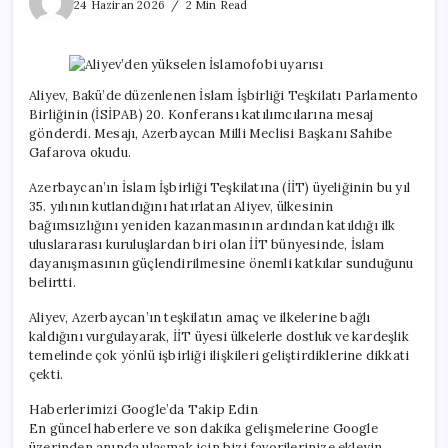
yükselen
24 Haziran 2026
2 Min Read
İslamofobi
uyarısı
için
Aliyev, Bakü’de düzenlenen İslam İşbirliği Teşkilatı Parlamento
Birliğinin (İSİPAB) 20. Konferansı katılımcılarına mesaj
gönderdi. Mesajı, Azerbaycan Milli Meclisi Başkanı Sahibe
Gafarova okudu.
Azerbaycan’ın İslam İşbirliği Teşkilatına (İİT) üyeliğinin bu yıl
35. yılının kutlandığını hatırlatan Aliyev, ülkesinin
bağımsızlığını yeniden kazanmasının ardından katıldığı ilk
uluslararası kuruluşlardan biri olan İİT bünyesinde, İslam
dayanışmasının güçlendirilmesine önemli katkılar sunduğunu
belirtti.
Aliyev, Azerbaycan’ın teşkilatın amaç ve ilkelerine bağlı
kaldığını vurgulayarak, İİT üyesi ülkelerle dostluk ve kardeşlik
temelinde çok yönlü işbirliği ilişkileri geliştirdiklerine dikkati
çekti.
Haberlerimizi Google’da Takip Edin
En güncel haberlere ve son dakika gelişmelerine Google
üzerinden anında ulaşmak için bizi favorilerinize ekleyin.