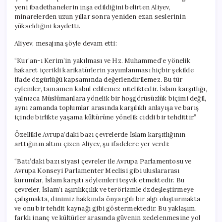
yeni ibadethanelerin inşa edildiğini belirten Aliyev,
minarelerden uzun yıllar sonra yeniden ezan seslerinin
yükseldiğini kaydetti.
Aliyev, mesajına şöyle devam etti:
“Kur’an-ı Kerim’in yakılması ve Hz. Muhammed’e yönelik
hakaret içerikli karikatürlerin yayımlanması hiçbir şekilde
ifade özgürlüğü kapsamında değerlendirilemez. Bu tür
eylemler, tamamen kabul edilemez niteliktedir. İslam karşıtlığı,
yalnızca Müslümanlara yönelik bir hoşgörüsüzlük biçimi değil,
aynı zamanda toplumlar arasında karşılıklı anlayışa ve barış
içinde birlikte yaşama kültürüne yönelik ciddi bir tehdittir.”
Özellikle Avrupa’daki bazı çevrelerde İslam karşıtlığının
arttığının altını çizen Aliyev, şu ifadelere yer verdi:
“Batı’daki bazı siyasi çevreler ile Avrupa Parlamentosu ve
Avrupa Konseyi Parlamenter Meclisi gibi uluslararası
kurumlar, İslam karşıtı söylemleri teşvik etmektedir. Bu
çevreler, İslam’ı aşırılıkçılık ve terörizmle özdeşleştirmeye
çalışmakta, dinimiz hakkında önyargılı bir algı oluşturmakta
ve onu bir tehdit kaynağı gibi göstermektedir. Bu yaklaşım,
farklı inanç ve kültürler arasında güvenin zedelenmesine yol