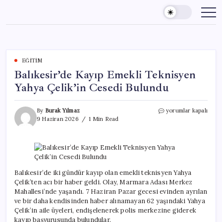
Skip
to
content
EĞITIM
Balıkesir’de Kayıp Emekli Teknisyen
Yahya Çelik’in Cesedi Bulundu
Balıkesir’de
By
Burak Yılmaz
yorumlar kapalı
Kayıp
9 Haziran 2026
1 Min Read
Emekli
Teknisyen
Yahya
Çelik’in
Cesedi
Bulundu
Balıkesir’de iki gündür kayıp olan emekli teknisyen Yahya
için
Çelik’ten acı bir haber geldi. Olay, Marmara Adası Merkez
Mahallesi’nde yaşandı. 7 Haziran Pazar gecesi evinden ayrılan
ve bir daha kendisinden haber alınamayan 62 yaşındaki Yahya
Çelik’in aile üyeleri, endişelenerek polis merkezine giderek
kayıp başvurusunda bulundular.