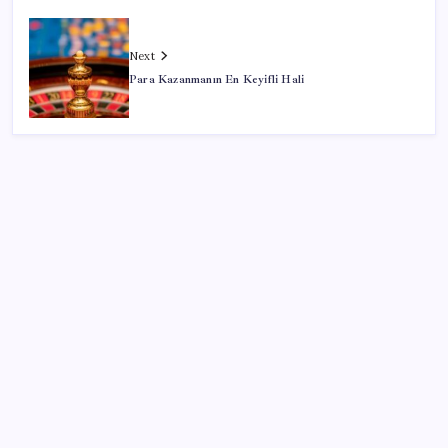
Next
Para Kazanmanın En Keyifli Hali
SON YAZILAR
Artık çalışan primi tazminata yansıyacak
Google Pixel Watch 5 Sızdırıldı: İşte Detaylar
Halkbank’tan beklenti üstü net kâr