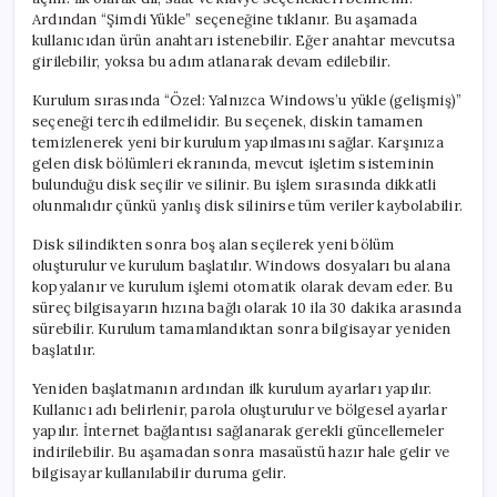
Ardından “Şimdi Yükle” seçeneğine tıklanır. Bu aşamada
kullanıcıdan ürün anahtarı istenebilir. Eğer anahtar mevcutsa
girilebilir, yoksa bu adım atlanarak devam edilebilir.
Kurulum sırasında “Özel: Yalnızca Windows’u yükle (gelişmiş)”
seçeneği tercih edilmelidir. Bu seçenek, diskin tamamen
temizlenerek yeni bir kurulum yapılmasını sağlar. Karşınıza
gelen disk bölümleri ekranında, mevcut işletim sisteminin
bulunduğu disk seçilir ve silinir. Bu işlem sırasında dikkatli
olunmalıdır çünkü yanlış disk silinirse tüm veriler kaybolabilir.
Disk silindikten sonra boş alan seçilerek yeni bölüm
oluşturulur ve kurulum başlatılır. Windows dosyaları bu alana
kopyalanır ve kurulum işlemi otomatik olarak devam eder. Bu
süreç bilgisayarın hızına bağlı olarak 10 ila 30 dakika arasında
sürebilir. Kurulum tamamlandıktan sonra bilgisayar yeniden
başlatılır.
Yeniden başlatmanın ardından ilk kurulum ayarları yapılır.
Kullanıcı adı belirlenir, parola oluşturulur ve bölgesel ayarlar
yapılır. İnternet bağlantısı sağlanarak gerekli güncellemeler
indirilebilir. Bu aşamadan sonra masaüstü hazır hale gelir ve
bilgisayar kullanılabilir duruma gelir.