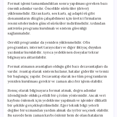
Format işlemi tamamlandıktan sonra yapılması gereken bazı
önemli adımlar vardır. Öncelikle sürücüler (driver)
yüklenmelidir. Ekran kartı, ses kartı, ağ adaptörü gibi
donanımların düzgün çalışabilmesi için üretici firmaların
resmi sitelerinden güncel sürücüler indirilmelidir. Ardından
antivirüs programı kurulmalı ve sistem güvenliği
sağlanmalıdır.
Gerekli programlar da yeniden yüklenmelidir. Ofis
programları, internet tarayıcıları ve diğer ihtiyaç duyulan
yazılımlar kurulabilir. Ayrıca yedeklenen dosyalar tekrar
bilgisayara aktarılabilir.
Format atmanın avantajları olduğu gibi bazı dezavantajları da
vardır. Avantaj olarak sistem hızlanır, hatalar giderilir ve temiz
bir başlangıç yapılır. Dezavantaj olarak ise tüm programların
yeniden kurulması gerekir ve zaman alıcı bir işlem olabilir.
Sonuç olarak bilgisayara format atmak, doğru adımlar
izlendiğinde oldukça etkili bir çözüm yöntemidir. Ancak veri
kaybını önlemek için yedekleme yapılmalı ve işlemler dikkatli
bir şekilde gerçekleştirilmelidir. Eğer teknik bilgi yeterli
değilse bir uzmandan yardım almak da iyi bir seçenek olabilir.
Bu sayede hem zaman kaybı önlenir hem de olası hataların