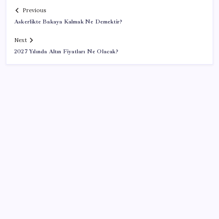
Previous
Askerlikte Bakaya Kalmak Ne Demektir?
Next
2027 Yılında Altın Fiyatları Ne Olacak?
SON YAZILAR
Artık çalışan primi tazminata yansıyacak
Google Pixel Watch 5 Sızdırıldı: İşte Detaylar
Halkbank’tan beklenti üstü net kâr