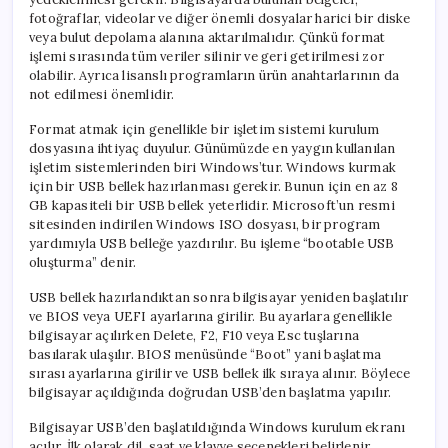
fotoğraflar, videolar ve diğer önemli dosyalar harici bir diske
veya bulut depolama alanına aktarılmalıdır. Çünkü format
işlemi sırasında tüm veriler silinir ve geri getirilmesi zor
olabilir. Ayrıca lisanslı programların ürün anahtarlarının da
not edilmesi önemlidir.
Format atmak için genellikle bir işletim sistemi kurulum
dosyasına ihtiyaç duyulur. Günümüzde en yaygın kullanılan
işletim sistemlerinden biri Windows’tur. Windows kurmak
için bir USB bellek hazırlanması gerekir. Bunun için en az 8
GB kapasiteli bir USB bellek yeterlidir. Microsoft’un resmi
sitesinden indirilen Windows ISO dosyası, bir program
yardımıyla USB belleğe yazdırılır. Bu işleme “bootable USB
oluşturma” denir.
USB bellek hazırlandıktan sonra bilgisayar yeniden başlatılır
ve BIOS veya UEFI ayarlarına girilir. Bu ayarlara genellikle
bilgisayar açılırken Delete, F2, F10 veya Esc tuşlarına
basılarak ulaşılır. BIOS menüsünde “Boot” yani başlatma
sırası ayarlarına girilir ve USB bellek ilk sıraya alınır. Böylece
bilgisayar açıldığında doğrudan USB’den başlatma yapılır.
Bilgisayar USB’den başlatıldığında Windows kurulum ekranı
açılır. İlk olarak dil, saat ve klavye seçenekleri belirlenir.