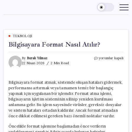
Skip
to
content
TEKNOLOJI
Bilgisayara Format Nasıl Atılır?
Bilgisayara
By
Burak Yılmaz
yorumlar kapalı
Format
22 Nisan 2026
2 Min Read
Nasıl
Atılır?
için
Bilgisayara format atmak, sistemde oluşan hataları gidermek,
performansı artırmak veya tamamen temiz bir başlangıç
yapmak için uygulanan bir işlemdir. Format atma işlemi,
bilgisayarın işletim sisteminin silinip yeniden kurulması
anlamına gelir. Bu işlem sayesinde virüsler, gereksiz dosyalar
ve sistem hataları ortadan kaldırılır. Ancak format atmadan
önce dikkat edilmesi gereken bazı önemli noktalar vardır.
Öncelikle format işlemine başlamadan önce verilerin
yedeklenmesi gerekir. Bilgisayarda bulunan belgeler,