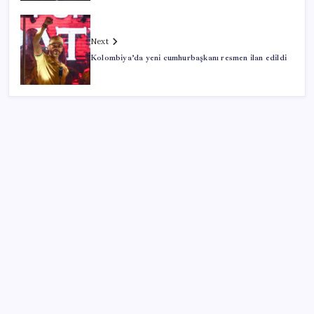
Next
Kolombiya’da yeni cumhurbaşkanı resmen ilan edildi
SON YAZILAR
Artık çalışan primi tazminata yansıyacak
Google Pixel Watch 5 Sızdırıldı: İşte Detaylar
Halkbank’tan beklenti üstü net kâr