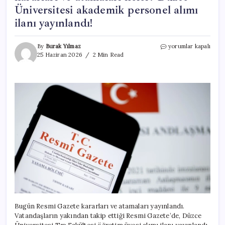
Üniversitesi akademik personel alımı
ilanı yayınlandı!
Bugün
By
Burak Yılmaz
yorumlar kapalı
Resmi
25 Haziran 2026
2 Min Read
Gazete
atama
kararları
25
Haziran
2026
|
Resmi
Gazete
kararları
ve
atamaları
neler?
Düzce
Üniversitesi
akademik
personel
Bugün Resmi Gazete kararları ve atamaları yayınlandı.
alımı
Vatandaşların yakından takip ettiği Resmi Gazete’de, Düzce
ilanı