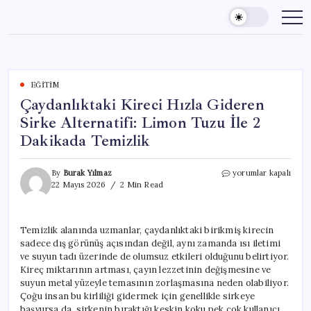
Skip
to
content
EĞITIM
Çaydanlıktaki Kireci Hızla Gideren
Sirke Alternatifi: Limon Tuzu İle 2
Dakikada Temizlik
Çaydanlıktaki
By
Burak Yılmaz
yorumlar kapalı
Kireci
22 Mayıs 2026
2 Min Read
Hızla
Gideren
Sirke
Temizlik alanında uzmanlar, çaydanlıktaki birikmiş kirecin
Alternatifi:
sadece dış görünüş açısından değil, aynı zamanda ısı iletimi
Limon
Tuzu
ve suyun tadı üzerinde de olumsuz etkileri olduğunu belirtiyor.
İle
Kireç miktarının artması, çayın lezzetinin değişmesine ve
2
suyun metal yüzeyle temasının zorlaşmasına neden olabiliyor.
Dakikada
Çoğu insan bu kirliliği gidermek için genellikle sirkeye
Temizlik
başvursa da, sirkenin bıraktığı keskin koku pek çok kullanıcı