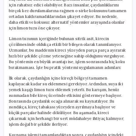
için
için rahatsız edici olabiliyor. Bazı insanlar, çaydanlıklarını
birçok kez durulamalarına rağmen o sirke kokusunu tamamen
ortadan kaldıramadıklarından şikayet ediyor. Bu nedenle,
daha etkili ve kokusuz alternatif yöntemler arayışında olanlar
için limon tuzu öne çıkıyor.
Limon tuzunun içeriğinde bulunan sitrik asit, kirecin
çözülmesinde oldukça etkili bir bileşen olarak tanımlanıyor.
Uzmanlar, bu maddenin kireci yüzeyden parça parça ayırarak
hızlı bir şekilde çözme yeteneğine sahip olduğunu vurguluyor.
Bu yöntemin en büyük avantajı ise, işlem sonrasında hiç koku
bırakmaması. İşte bu pratik yöntemi uygulamanın adımları:
İlk olarak, çaydanlığın içine kireçli bölgeyi tamamen
kaplayacak kadar su eklenmesi gerekiyor. Ardından, suya iki
yemek kaşığı limon tuzu eklemek yeterli. Bu karışım, henüz
ısınmadan bile kireç üzerinde etkisini göstermeye başlıyor.
Sonrasında çaydanlık ocağa alınarak su kaynatılıyor. Su
ısındıkça, kireç tabakası yüzeyden ayrılmaya başlıyor ve
küçük parçalar halinde dökülüyor. Bu aşamada, kireci
çıkarmak için herhangi bir sert müdahaleye ihtiyaç kalmıyor;
işlem doğal bir şekilde ilerliyor.
Kaynama işlemi tamamlandıktan sonra, çaydanlığın içindeki