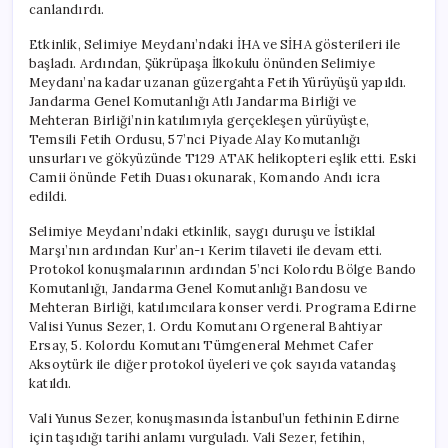
canlandırdı.
Etkinlik, Selimiye Meydanı’ndaki İHA ve SİHA gösterileri ile
başladı. Ardından, Şükrüpaşa İlkokulu önünden Selimiye
Meydanı’na kadar uzanan güzergahta Fetih Yürüyüşü yapıldı.
Jandarma Genel Komutanlığı Atlı Jandarma Birliği ve
Mehteran Birliği’nin katılımıyla gerçekleşen yürüyüşte,
Temsili Fetih Ordusu, 57’nci Piyade Alay Komutanlığı
unsurları ve gökyüzünde T129 ATAK helikopteri eşlik etti. Eski
Camii önünde Fetih Duası okunarak, Komando Andı icra
edildi.
Selimiye Meydanı’ndaki etkinlik, saygı duruşu ve İstiklal
Marşı’nın ardından Kur’an-ı Kerim tilaveti ile devam etti.
Protokol konuşmalarının ardından 5’nci Kolordu Bölge Bando
Komutanlığı, Jandarma Genel Komutanlığı Bandosu ve
Mehteran Birliği, katılımcılara konser verdi. Programa Edirne
Valisi Yunus Sezer, 1. Ordu Komutanı Orgeneral Bahtiyar
Ersay, 5. Kolordu Komutanı Tümgeneral Mehmet Cafer
Aksoytürk ile diğer protokol üyeleri ve çok sayıda vatandaş
katıldı.
Vali Yunus Sezer, konuşmasında İstanbul’un fethinin Edirne
için taşıdığı tarihi anlamı vurguladı. Vali Sezer, fetihin,