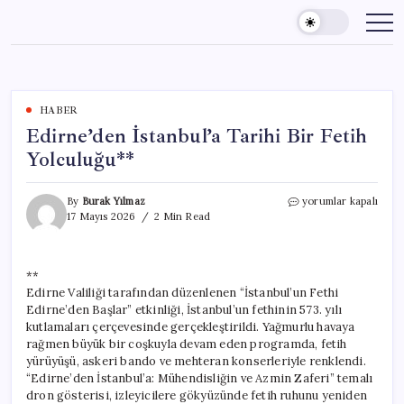
Skip
to
content
HABER
Edirne’den İstanbul’a Tarihi Bir Fetih
Yolculuğu**
Edirne’den
By
Burak Yılmaz
yorumlar kapalı
İstanbul’a
17 Mayıs 2026
2 Min Read
Tarihi
Bir
Fetih
**
Yolculuğu**
Edirne Valiliği tarafından düzenlenen “İstanbul’un Fethi
için
Edirne’den Başlar” etkinliği, İstanbul’un fethinin 573. yılı
kutlamaları çerçevesinde gerçekleştirildi. Yağmurlu havaya
rağmen büyük bir coşkuyla devam eden programda, fetih
yürüyüşü, askeri bando ve mehteran konserleriyle renklendi.
“Edirne’den İstanbul’a: Mühendisliğin ve Azmin Zaferi” temalı
dron gösterisi, izleyicilere gökyüzünde fetih ruhunu yeniden