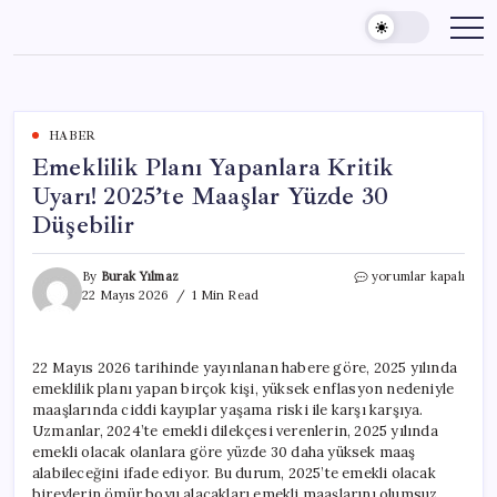
Skip
to
content
HABER
Emeklilik Planı Yapanlara Kritik
Uyarı! 2025’te Maaşlar Yüzde 30
Düşebilir
Emeklilik
By
Burak Yılmaz
yorumlar kapalı
Planı
22 Mayıs 2026
1 Min Read
Yapanlara
Kritik
Uyarı!
22 Mayıs 2026 tarihinde yayınlanan habere göre, 2025 yılında
2025’te
emeklilik planı yapan birçok kişi, yüksek enflasyon nedeniyle
Maaşlar
Yüzde
maaşlarında ciddi kayıplar yaşama riski ile karşı karşıya.
30
Uzmanlar, 2024’te emekli dilekçesi verenlerin, 2025 yılında
Düşebilir
emekli olacak olanlara göre yüzde 30 daha yüksek maaş
için
alabileceğini ifade ediyor. Bu durum, 2025’te emekli olacak
bireylerin ömür boyu alacakları emekli maaşlarını olumsuz