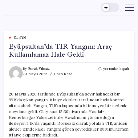
Skip
to
content
EĞITIM
Eyüpsultan’da TIR Yangını: Araç
Kullanılamaz Hale Geldi
Eyüpsultan’da
By
Burak Yılmaz
yorumlar kapalı
TIR
20 Mayıs 2026
1 Min Read
Yangını:
Araç
Kullanılamaz
20 Mayıs 2026 tarihinde Eyüpsultan’da seyir halindeki bir
Hale
TIR’da çıkan yangın, itfaiye ekipleri tarafından hızla kontrol
Geldi
için
altına alındı. Yangın, TIR’ın kupasında bilinmeyen bir nedenle
meydana geldi. Olay, saat 15:30 civarında Hasdal-
Kemerburgaz Yolu üzerinde, Havalimanı yönüne doğru
ilerleyen TIR’da yaşandı. Dorsesiz olarak yol alan TIR, aniden
alevler içinde kaldı. Yangını gören çevredekiler durumu hemen
itfaiye ekiplerine bildirdi.