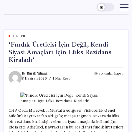
Skip
to
content
HABER
‘Fındık Üreticisi İçin Değil, Kendi
Siyasi Amaçları İçin Lüks Rezidans
Kiraladı’
‘Fındık
By
Burak Yılmaz
yorumlar kapalı
Üreticisi
8 Haziran 2026
1 Min Read
İçin
Değil,
Kendi
Siyasi
Amaçları
İçin
CHP Ordu Milletvekili Mustafa Adıgüzel, Fiskobirlik Genel
Lüks
Müdürü Bayraktar’ın aldığı üç maaşa rağmen, Ankara’da lüks
Rezidans
bir rezidans kiraladığı ve bunu siyasi amaçlarla kullandığını
Kiraladı’
iddia etti. Adıgüzel, Bayraktar’ın bu rezidansı fındık üreticileri
için