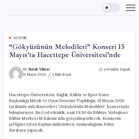
Skip
to
content
EĞITIM
“Gökyüzünün Melodileri” Konseri 15
Mayıs’ta Hacettepe Üniversitesi’nde
“Gökyüzünün
By
Burak Yılmaz
yorumlar kapalı
Melodileri”
11 Mayıs 2026
1 Min Read
Konseri
15
Mayıs’ta
Hacettepe Üniversitesi, Sağlık, Kültür ve Spor Daire
Hacettepe
Başkanlığı Müzik ve Oyun Deneme Topluluğu, 15 Mayıs 2026
Üniversitesi’nde
için
tarihinde müzikseverleri “Gökyüzünün Melodileri” konserinde
buluşturuyor. Bu özel etkinlik, saat 19:30’da Sıhhiye Yerleşkesi
Kültür Merkezi M Salonu’nda gerçekleştirilecek. Konserin
şefliğini Ayten Kaplan üstlenirken, sunuculuğunu Pelin
Sarıkaya yapacak.