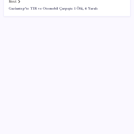
Next
Gaziantep’te TIR ve Otomobil Çarpıştı: 1 Ölü, 4 Yaralı
SON YAZILAR
Son dakika… Devlet Bahçeli ‘çerçeve yasa’yı imzaladı
MacBook Air Zamlanabilir – RAM Krizi Büyüyor
Zamsız maaş, satış şüphesi doğurdu
Piyasalarda ters rüzgâr: Borsa ve altın kan kaybetti,
döviz şahlandı!
Bakan Bolat: Tüm zamanların en yüksek üçüncü aylık