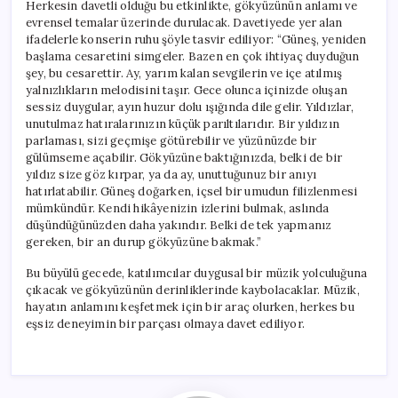
Herkesin davetli olduğu bu etkinlikte, gökyüzünün anlamı ve
evrensel temalar üzerinde durulacak. Davetiyede yer alan
ifadelerle konserin ruhu şöyle tasvir ediliyor: “Güneş, yeniden
başlama cesaretini simgeler. Bazen en çok ihtiyaç duyduğun
şey, bu cesarettir. Ay, yarım kalan sevgilerin ve içe atılmış
yalnızlıkların melodisini taşır. Gece olunca içinizde oluşan
sessiz duygular, ayın huzur dolu ışığında dile gelir. Yıldızlar,
unutulmaz hatıralarınızın küçük parıltılarıdır. Bir yıldızın
parlaması, sizi geçmişe götürebilir ve yüzünüzde bir
gülümseme açabilir. Gökyüzüne baktığınızda, belki de bir
yıldız size göz kırpar, ya da ay, unuttuğunuz bir anıyı
hatırlatabilir. Güneş doğarken, içsel bir umudun filizlenmesi
mümkündür. Kendi hikâyenizin izlerini bulmak, aslında
düşündüğünüzden daha yakındır. Belki de tek yapmanız
gereken, bir an durup gökyüzüne bakmak.”
Bu büyülü gecede, katılımcılar duygusal bir müzik yolculuğuna
çıkacak ve gökyüzünün derinliklerinde kaybolacaklar. Müzik,
hayatın anlamını keşfetmek için bir araç olurken, herkes bu
eşsiz deneyimin bir parçası olmaya davet ediliyor.