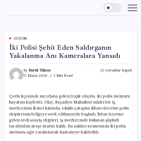
Skip
to
content
EĞITIM
İki Polisi Şehit Eden Saldırganın
Yakalanma Anı Kameralara Yansıdı
İki
By
Burak Yılmaz
yorumlar kapalı
Polisi
17 Mayıs 2026
1 Min Read
Şehit
Eden
Saldırganın
Çorlu ilçesinde meydana gelen trajik olayda, iki polis memuru
Yakalanma
hayatını kaybetti. Olay, Reşadiye Mahallesi’ndeki bir iş
Anı
Kameralara
merkezinin ikinci katında, silahlı çatışma ihbarı üzerine polis
Yansıdı
ekiplerinin bölgeye sevk edilmesiyle başladı. İhbar üzerine
için
gelen sivil asayiş ekipleri, iş merkezinde bulunan şüpheli
tarafından ateşe maruz kaldı. Bu saldırı sonucunda iki polis
memuru ağır yaralanarak hastaneye kaldırıldı.