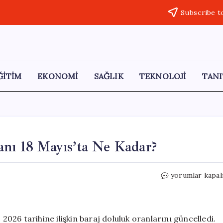
Subscribe t
ĞİTİM
EKONOMİ
SAĞLIK
TEKNOLOJİ
TANI
anı 18 Mayıs’ta Ne Kadar?
İstanbul’daki
yorumlar kapal
Baraj
Doluluk
Oranı
18
 2026 tarihine ilişkin baraj doluluk oranlarını güncelledi.