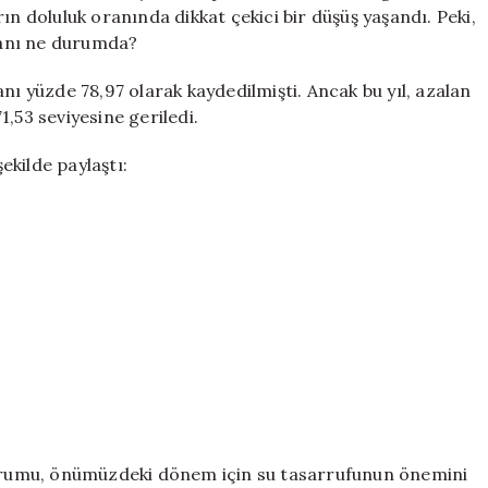
Mayıs’ta
ın doluluk oranında dikkat çekici bir düşüş yaşandı. Peki,
Ne
oranı ne durumda?
Kadar?
için
nı yüzde 78,97 olarak kaydedilmişti. Ancak bu yıl, azalan
,53 seviyesine geriledi.
şekilde paylaştı:
 durumu, önümüzdeki dönem için su tasarrufunun önemini