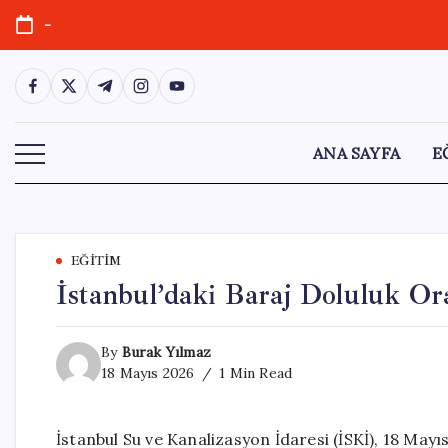
Skip
-
to
content
https://www.facebook.com/
https://twitter.com/
https://t.me/
https://www.instagram.com/
https://youtube.com/
ANA SAYFA
E
EĞITIM
İstanbul’daki Baraj Doluluk Or
By
Burak Yılmaz
18 Mayıs 2026
1 Min Read
İstanbul Su ve Kanalizasyon İdaresi (İSKİ), 18 Mayıs