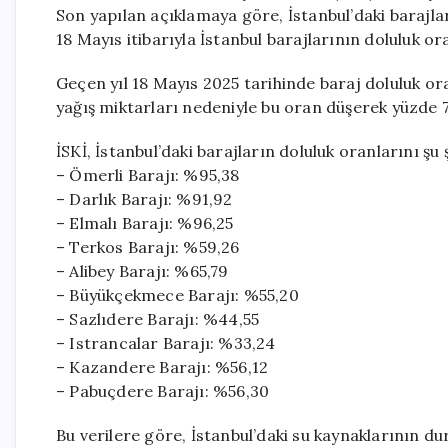
Son yapılan açıklamaya göre, İstanbul’daki barajlar
18 Mayıs itibarıyla İstanbul barajlarının doluluk 
Geçen yıl 18 Mayıs 2025 tarihinde baraj doluluk ora
yağış miktarları nedeniyle bu oran düşerek yüzde 71
İSKİ, İstanbul’daki barajların doluluk oranlarını şu 
– Ömerli Barajı: %95,38
– Darlık Barajı: %91,92
– Elmalı Barajı: %96,25
– Terkos Barajı: %59,26
– Alibey Barajı: %65,79
– Büyükçekmece Barajı: %55,20
– Sazlıdere Barajı: %44,55
– Istrancalar Barajı: %33,24
– Kazandere Barajı: %56,12
– Pabuçdere Barajı: %56,30
Bu verilere göre, İstanbul’daki su kaynaklarının