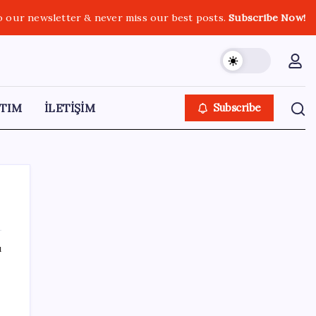
o our newsletter & never miss our best posts.
Subscribe Now!
TIM
İLETİŞİM
Subscribe
ı
SON YAZILAR
Son dakika… Devlet Bahçeli ‘çerçeve yasa’yı
imzaladı