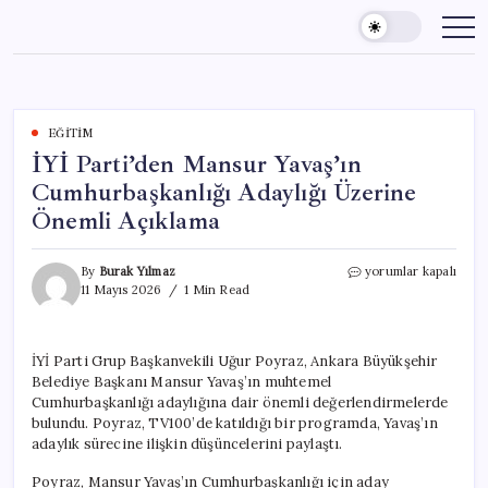
Skip
to
content
EĞITIM
İYİ Parti’den Mansur Yavaş’ın
Cumhurbaşkanlığı Adaylığı Üzerine
Önemli Açıklama
İYİ
By
Burak Yılmaz
yorumlar kapalı
Parti’den
11 Mayıs 2026
1 Min Read
Mansur
Yavaş’ın
Cumhurbaşkanlığı
İYİ Parti Grup Başkanvekili Uğur Poyraz, Ankara Büyükşehir
Adaylığı
Belediye Başkanı Mansur Yavaş’ın muhtemel
Üzerine
Önemli
Cumhurbaşkanlığı adaylığına dair önemli değerlendirmelerde
Açıklama
bulundu. Poyraz, TV100’de katıldığı bir programda, Yavaş’ın
için
adaylık sürecine ilişkin düşüncelerini paylaştı.
Poyraz, Mansur Yavaş’ın Cumhurbaşkanlığı için aday