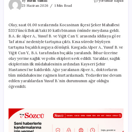
Kayseri’deki
By
Burak Yılmaz
yorumlar kapalı
bıçaklı
23 Haziran 2026
1 Min Read
kavgada
kan
aktı:
Olay, saat 01.00 sıralarında Kocasinan ilçesi Şeker Mahallesi
1
5333’üncü Sokak’taki 10 katlı binanın önünde meydana geldi.
ölü,
2
B.A. ile Alper A., Yusuf B. ve Yiğit Can Y. arasında iddiaya göre
yaralı
‘laf atma’ nedeniyle tartışma çıktı. Kısa sürede büyüyen
için
tartışma bıçaklı kavgaya dönüştü. Kavgada Alper A., Yusuf B. ve
Yiğit Can Y., B.A. tarafından bıçakla yaralandı. İhbar üzerine
olay yerine sağlık ve polis ekipleri sevk edildi. Yaralılar, sağlık
ekiplerinin ilk müdahalesinin ardından Kayseri Şehir
Hastanesi’ne kaldırıldı. Ağır yaralanan Alper A., doktorların
tüm müdahalesine rağmen kurtarılamadı. Tedavilerine devam
edilen yaralılardan Yusuf B.’nin durumunun ağır olduğu
öğrenildi.