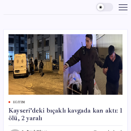
Skip
to
content
EĞITIM
Kayseri’deki bıçaklı kavgada kan aktı: 1
ölü, 2 yaralı