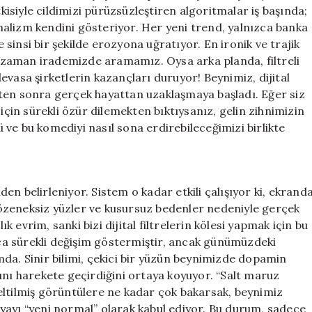
Kayıp
tkisiyle cildimizi pürüzsüzleştiren algoritmalar iş başında;
Zihinler
nimalizm kendini gösteriyor. Her yeni trend, yalnızca banka
için
insi bir şekilde erozyona uğratıyor. En ironik ve trajik
er zaman irademizde aramamız. Oysa arka planda, filtreli
evasa şirketlerin kazançları duruyor! Beynimiz, dijital
ten sonra gerçek hayattan uzaklaşmaya başladı. Eğer siz
in sürekli özür dilemekten bıktıysanız, gelin zihnimizin
ve bu komediyi nasıl sona erdirebileceğimizi birlikte
n belirleniyor. Sistem o kadar etkili çalışıyor ki, ekrand
özeneksiz yüzler ve kusursuz bedenler nedeniyle gerçek
evrim, sanki bizi dijital filtrelerin kölesi yapmak için bu
unca sürekli değişim göstermiştir, ancak günümüzdeki
da. Sinir bilimi, çekici bir yüzün beynimizde dopamin
ını harekete geçirdiğini ortaya koyuyor. “Salt maruz
üzeltilmiş görüntülere ne kadar çok bakarsak, beynimiz
yayı “yeni normal” olarak kabul ediyor. Bu durum, sadece