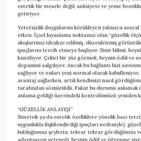
estetik bir mesele değil; anksiyete ve yeme bozuklu
getiriyor.
Yetersizlik duygularını körükleyen yalnızca sosyal
etken. İçsel kıyaslama noktamız olan “güzellik ölçü
akışlarımız idealize edilmiş, düzenlenmiş görüntül
ipuçlarını tercih etmeye başlıyor. Sinir bilimi, be
kanıtlıyor. Çekici bir yüz görmek, beynin ödül ve 
dopamini salgılıyor. Ancak bu bağlantı bizi savunm
sağlıyor ve onları yeni normal olarak kabulleniyor
avantaj sağlarken, artık kendimizi nasıl gördüğümüz
tarafından sömürüldü. Fakat bu durumu anlamak umut
anlama geldiği üzerindeki kontrolümüzü yeniden ka
“GÜZELLİK ANLAYIŞI”
Simetrik ya da estetik özelliklere yönelik bazı terc
uygunlukla ilişkilendirdiği ipuçları nedeniyle), güzel
bulduğumuz şeylerin, tekrar tekrar gördüğümüz ve 
adaptasyon yeteneği, beynin ödül ve öğrenme sist