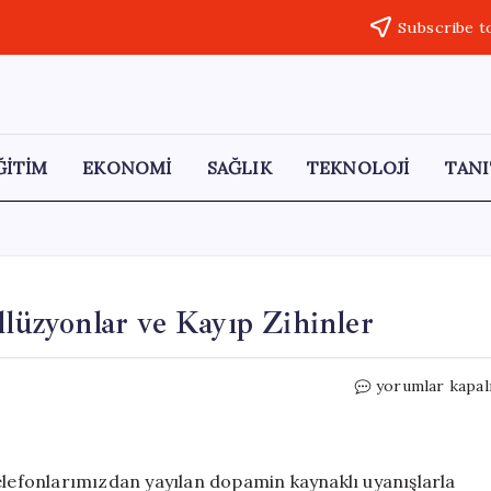
Subscribe t
ĞİTİM
EKONOMİ
SAĞLIK
TEKNOLOJİ
TANI
llüzyonlar ve Kayıp Zihinler
Kusursuzluğun
yorumlar kapal
Tuzağı:
Dijital
İllüzyonlar
ve
telefonlarımızdan yayılan dopamin kaynaklı uyanışlarla