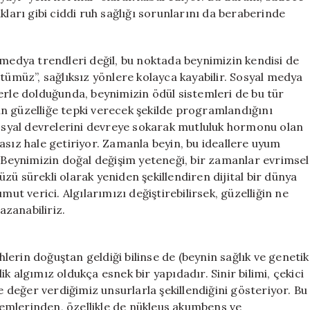
kları gibi ciddi ruh sağlığı sorunlarını da beraberinde
 medya trendleri değil, bu noktada beynimizin kendisi de
tümüz”, sağlıksız yönlere kolayca kayabilir. Sosyal medya
erle dolduğunda, beynimizin ödül sistemleri de bu tür
ynin güzelliğe tepki verecek şekilde programlandığını
sosyal devrelerini devreye sokarak mutluluk hormonu olan
asız hale getiriyor. Zamanla beyin, bu ideallere uyum
. Beynimizin doğal değişim yeteneği, bir zamanlar evrimsel
ü sürekli olarak yeniden şekillendiren dijital bir dünya
 verici. Algılarımızı değiştirebilirsek, güzelliğin ne
zanabiliriz.
ihlerin doğuştan geldiği bilinse de (beynin sağlık ve genetik
lik algımız oldukça esnek bir yapıdadır. Sinir bilimi, çekici
değer verdiğimiz unsurlarla şekillendiğini gösteriyor. Bu
emlerinden, özellikle de nükleus akumbens ve