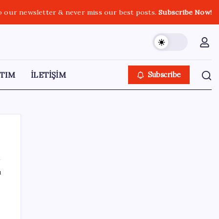
o our newsletter & never miss our best posts.
Subscribe Now!
TIM
İLETİŞİM
Subscribe
ı
SON YAZILAR
Son dakika… Devlet Bahçeli ‘çerçeve yasa’yı
imzaladı