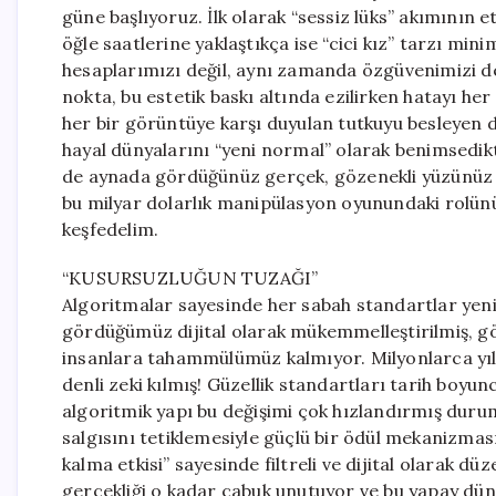
güne başlıyoruz. İlk olarak “sessiz lüks” akımının e
öğle saatlerine yaklaştıkça ise “cici kız” tarzı mi
hesaplarımızı değil, aynı zamanda özgüvenimizi de s
nokta, bu estetik baskı altında ezilirken hatayı h
her bir görüntüye karşı duyulan tutkuyu besleyen d
hayal dünyalarını “yeni normal” olarak benimsedik
de aynada gördüğünüz gerçek, gözenekli yüzünüz iç
bu milyar dolarlık manipülasyon oyunundaki rolünü 
keşfedelim.
“KUSURSUZLUĞUN TUZAĞI”
Algoritmalar sayesinde her sabah standartlar yenide
gördüğümüz dijital olarak mükemmelleştirilmiş, g
insanlara tahammülümüz kalmıyor. Milyonlarca yıllık 
denli zeki kılmış! Güzellik standartları tarih boy
algoritmik yapı bu değişimi çok hızlandırmış durum
salgısını tetiklemesiyle güçlü bir ödül mekanizmas
kalma etkisi” sayesinde filtreli ve dijital olarak d
gerçekliği o kadar çabuk unutuyor ve bu yapay dün