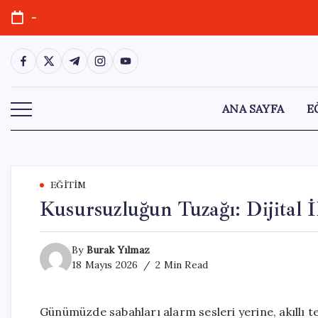
Skip
-
to
content
https://www.facebook.com/
https://twitter.com/
https://t.me/
https://www.instagram.com/
https://youtube.com/
ANA SAYFA
E
EĞITIM
Kusursuzluğun Tuzağı: Dijital İ
By
Burak Yılmaz
18 Mayıs 2026
2 Min Read
Günümüzde sabahları alarm sesleri yerine, akıllı 