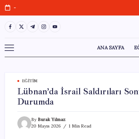
Skip
-
to
content
https://www.facebook.com/
https://twitter.com/
https://t.me/
https://www.instagram.com/
https://youtube.com/
ANA SAYFA
E
EĞITIM
Lübnan’da İsrail Saldırıları So
Durumda
By
Burak Yılmaz
20 Mayıs 2026
1 Min Read