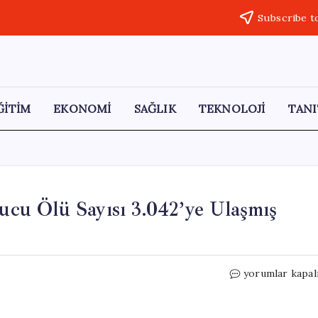
Subscribe t
ĞİTİM
EKONOMİ
SAĞLIK
TEKNOLOJİ
TANI
nucu Ölü Sayısı 3.042’ye Ulaşmış
Lübnan’da
yorumlar kapal
İsrail
Saldırıları
Sonucu