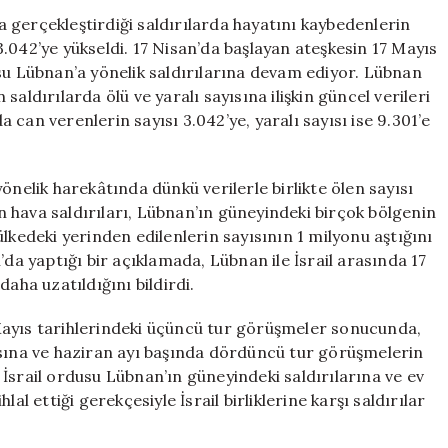
Ölü
 gerçekleştirdiği saldırılarda hayatını kaybedenlerin
Sayısı
.042’ye yükseldi. 17 Nisan’da başlayan ateşkesin 17 Mayıs
3.042’ye
su Lübnan’a yönelik saldırılarına devam ediyor. Lübnan
Ulaşmış
aldırılarda ölü ve yaralı sayısına ilişkin güncel verileri
Durumda
da can verenlerin sayısı 3.042’ye, yaralı sayısı ise 9.301’e
için
önelik harekâtında dünkü verilerle birlikte ölen sayısı
un hava saldırıları, Lübnan’ın güneyindeki birçok bölgenin
lkedeki yerinden edilenlerin sayısının 1 milyonu aştığını
 yaptığı bir açıklamada, Lübnan ile İsrail arasında 17
aha uzatıldığını bildirdi.
Mayıs tarihlerindeki üçüncü tur görüşmeler sonucunda,
asına ve haziran ayı başında dördüncü tur görüşmelerin
İsrail ordusu Lübnan’ın güneyindeki saldırılarına ve ev
al ettiği gerekçesiyle İsrail birliklerine karşı saldırılar