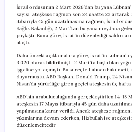
İsrail ordusunun 2 Mart 2026’dan bu yana Lübnan’a
sayısı, ateşkese rağmen son 24 saatte 22 artarak 3
itibarıyla 45 gün uzatılmasına rağmen, İsrail ordu
Sağlık Bakanlığı, 2 Mart’tan bu yana meydana gelen s
paylaştı. Buna göre, İsrail’in düzenlediği saldırılar
ulaştı.
Daha önceki açıklamalara göre, İsrail’in Lübnan’a y
3.020 olarak bildirilmişti. 2 Mart’ta başlatılan yoğ
işgaline yol açmıştı. Bu süreçte Lübnan hükümeti, ü
duyurmuştu. ABD Başkanı Donald Trump, 24 Nisan’da
Nisan’da yürürlüğe giren geçici ateşkesin üç hafta d
ABD’nin arabuluculuğunda gerçekleştirilen 14-15 
ateşkesin 17 Mayıs itibarıyla 45 gün daha uzatılm
yapılmasına karar verildi. Ancak ateşkese rağmen, 
yıkımlarına devam ederken, Hizbullah ise ateşkesi ihl
düzenlemektedir.