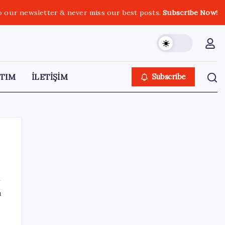
o our newsletter & never miss our best posts.
Subscribe Now!
TIM
İLETİŞİM
Subscribe
SON YAZILAR
ı
Son dakika… Devlet Bahçeli ‘çerçeve yasa’yı
imzaladı