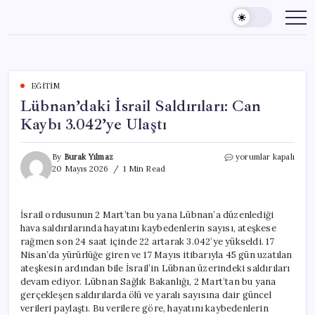
Skip
to
content
EĞITIM
Lübnan’daki İsrail Saldırıları: Can
Kaybı 3.042’ye Ulaştı
Lübnan’daki
By
Burak Yılmaz
yorumlar kapalı
İsrail
20 Mayıs 2026
1 Min Read
Saldırıları:
Can
Kaybı
İsrail ordusunun 2 Mart’tan bu yana Lübnan’a düzenlediği
3.042’ye
hava saldırılarında hayatını kaybedenlerin sayısı, ateşkese
Ulaştı
için
rağmen son 24 saat içinde 22 artarak 3.042’ye yükseldi. 17
Nisan’da yürürlüğe giren ve 17 Mayıs itibarıyla 45 gün uzatılan
ateşkesin ardından bile İsrail’in Lübnan üzerindeki saldırıları
devam ediyor. Lübnan Sağlık Bakanlığı, 2 Mart’tan bu yana
gerçekleşen saldırılarda ölü ve yaralı sayısına dair güncel
verileri paylaştı. Bu verilere göre, hayatını kaybedenlerin