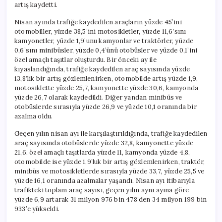
artış kaydetti.
Nisan ayında trafiğe kaydedilen araçların yüzde 45’ini
otomobiller, yüzde 38,5’ini motosikletler, yüzde 11,6’sını
kamyonetler, yüzde 1,9’unu kamyonlar ve traktörler, yüzde
0,6’sını minibüsler, yüzde 0,4’ünü otobüsler ve yüzde 0,1’ini
özel amaçlı taşıtlar oluşturdu. Bir önceki ay ile
kıyaslandığında, trafiğe kaydedilen araç sayısında yüzde
13,8’lik bir artış gözlemlenirken, otomobilde artış yüzde 1,9,
motosiklette yüzde 25,7, kamyonette yüzde 30,6, kamyonda
yüzde 26,7 olarak kaydedildi. Diğer yandan minibüs ve
otobüslerde sırasıyla yüzde 26,9 ve yüzde 10,1 oranında bir
azalma oldu.
Geçen yılın nisan ayı ile karşılaştırıldığında, trafiğe kaydedilen
araç sayısında otobüslerde yüzde 32,8, kamyonette yüzde
21,6, özel amaçlı taşıtlarda yüzde 11, kamyonda yüzde 4,8,
otomobilde ise yüzde 1,9’luk bir artış gözlemlenirken, traktör,
minibüs ve motosikletlerde sırasıyla yüzde 33,7, yüzde 25,5 ve
yüzde 16,1 oranında azalmalar yaşandı. Nisan ayı itibarıyla
trafikteki toplam araç sayısı, geçen yılın aynı ayına göre
yüzde 6,9 artarak 31 milyon 976 bin 478’den 34 milyon 199 bin
933’e yükseldi.