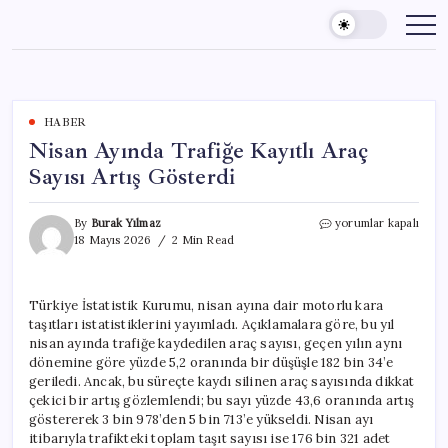
Skip
to
content
HABER
Nisan Ayında Trafiğe Kayıtlı Araç
Sayısı Artış Gösterdi
Nisan
By
Burak Yılmaz
yorumlar kapalı
Ayında
18 Mayıs 2026
2 Min Read
Trafiğe
Kayıtlı
Araç
Türkiye İstatistik Kurumu, nisan ayına dair motorlu kara
Sayısı
taşıtları istatistiklerini yayımladı. Açıklamalara göre, bu yıl
Artış
Gösterdi
nisan ayında trafiğe kaydedilen araç sayısı, geçen yılın aynı
için
dönemine göre yüzde 5,2 oranında bir düşüşle 182 bin 34’e
geriledi. Ancak, bu süreçte kaydı silinen araç sayısında dikkat
çekici bir artış gözlemlendi; bu sayı yüzde 43,6 oranında artış
göstererek 3 bin 978’den 5 bin 713’e yükseldi. Nisan ayı
itibarıyla trafikteki toplam taşıt sayısı ise 176 bin 321 adet