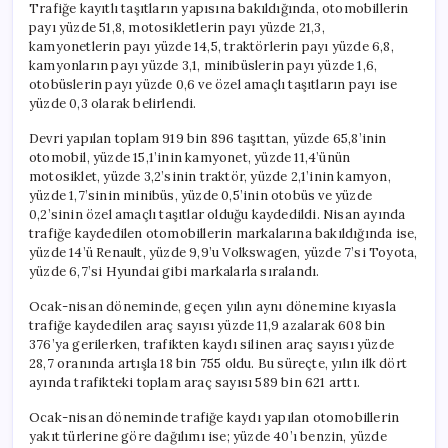
Trafiğe kayıtlı taşıtların yapısına bakıldığında, otomobillerin
payı yüzde 51,8, motosikletlerin payı yüzde 21,3,
kamyonetlerin payı yüzde 14,5, traktörlerin payı yüzde 6,8,
kamyonların payı yüzde 3,1, minibüslerin payı yüzde 1,6,
otobüslerin payı yüzde 0,6 ve özel amaçlı taşıtların payı ise
yüzde 0,3 olarak belirlendi.
Devri yapılan toplam 919 bin 896 taşıttan, yüzde 65,8’inin
otomobil, yüzde 15,1’inin kamyonet, yüzde 11,4’ünün
motosiklet, yüzde 3,2’sinin traktör, yüzde 2,1’inin kamyon,
yüzde 1,7’sinin minibüs, yüzde 0,5’inin otobüs ve yüzde
0,2’sinin özel amaçlı taşıtlar olduğu kaydedildi. Nisan ayında
trafiğe kaydedilen otomobillerin markalarına bakıldığında ise,
yüzde 14’ü Renault, yüzde 9,9’u Volkswagen, yüzde 7’si Toyota,
yüzde 6,7’si Hyundai gibi markalarla sıralandı.
Ocak-nisan döneminde, geçen yılın aynı dönemine kıyasla
trafiğe kaydedilen araç sayısı yüzde 11,9 azalarak 608 bin
376’ya gerilerken, trafikten kaydı silinen araç sayısı yüzde
28,7 oranında artışla 18 bin 755 oldu. Bu süreçte, yılın ilk dört
ayında trafikteki toplam araç sayısı 589 bin 621 arttı.
Ocak-nisan döneminde trafiğe kaydı yapılan otomobillerin
yakıt türlerine göre dağılımı ise; yüzde 40’ı benzin, yüzde