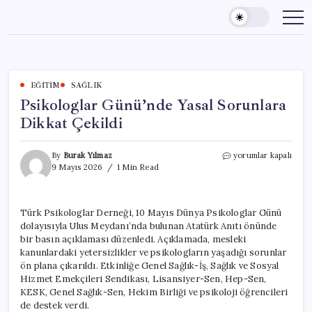
Skip
to
content
EĞITIM
SAĞLIK
Psikologlar Günü’nde Yasal Sorunlara
Dikkat Çekildi
Psikologlar
By
Burak Yılmaz
yorumlar kapalı
Günü’nde
9 Mayıs 2026
1 Min Read
Yasal
Sorunlara
Dikkat
Türk Psikologlar Derneği, 10 Mayıs Dünya Psikologlar Günü
Çekildi
dolayısıyla Ulus Meydanı’nda bulunan Atatürk Anıtı önünde
için
bir basın açıklaması düzenledi. Açıklamada, mesleki
kanunlardaki yetersizlikler ve psikologların yaşadığı sorunlar
ön plana çıkarıldı. Etkinliğe Genel Sağlık-İş, Sağlık ve Sosyal
Hizmet Emekçileri Sendikası, Lisansiyer-Sen, Hep-Sen,
KESK, Genel Sağlık-Sen, Hekim Birliği ve psikoloji öğrencileri
de destek verdi.