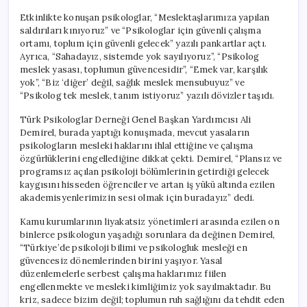
Etkinlikte konuşan psikologlar, “Meslektaşlarımıza yapılan
saldırıları kınıyoruz” ve “Psikologlar için güvenli çalışma
ortamı, toplum için güvenli gelecek” yazılı pankartlar açtı.
Ayrıca, “Sahadayız, sistemde yok sayılıyoruz”, “Psikolog
meslek yasası, toplumun güvencesidir”, “Emek var, karşılık
yok”, “Biz ‘diğer’ değil, sağlık meslek mensubuyuz” ve
“Psikolog tek meslek, tanım istiyoruz” yazılı dövizler taşıdı.
Türk Psikologlar Derneği Genel Başkan Yardımcısı Ali
Demirel, burada yaptığı konuşmada, mevcut yasaların
psikologların mesleki haklarını ihlal ettiğine ve çalışma
özgürlüklerini engellediğine dikkat çekti. Demirel, “Plansız ve
programsız açılan psikoloji bölümlerinin getirdiği gelecek
kaygısını hisseden öğrenciler ve artan iş yükü altında ezilen
akademisyenlerimizin sesi olmak için buradayız” dedi.
Kamu kurumlarının liyakatsiz yönetimleri arasında ezilen on
binlerce psikologun yaşadığı sorunlara da değinen Demirel,
“Türkiye’de psikoloji bilimi ve psikologluk mesleği en
güvencesiz dönemlerinden birini yaşıyor. Yasal
düzenlemelerle serbest çalışma haklarımız fiilen
engellenmekte ve mesleki kimliğimiz yok sayılmaktadır. Bu
kriz, sadece bizim değil; toplumun ruh sağlığını da tehdit eden