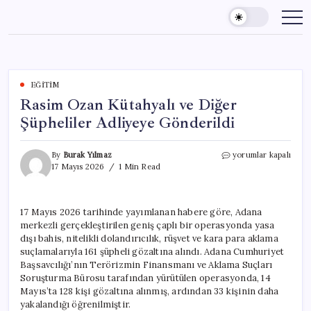
Skip
to
content
EĞITIM
Rasim Ozan Kütahyalı ve Diğer
Şüpheliler Adliyeye Gönderildi
Rasim
By
Burak Yılmaz
yorumlar kapalı
Ozan
17 Mayıs 2026
1 Min Read
Kütahyalı
ve
Diğer
17 Mayıs 2026 tarihinde yayımlanan habere göre, Adana
Şüpheliler
merkezli gerçekleştirilen geniş çaplı bir operasyonda yasa
Adliyeye
Gönderildi
dışı bahis, nitelikli dolandırıcılık, rüşvet ve kara para aklama
için
suçlamalarıyla 161 şüpheli gözaltına alındı. Adana Cumhuriyet
Başsavcılığı’nın Terörizmin Finansmanı ve Aklama Suçları
Soruşturma Bürosu tarafından yürütülen operasyonda, 14
Mayıs’ta 128 kişi gözaltına alınmış, ardından 33 kişinin daha
yakalandığı öğrenilmiştir.