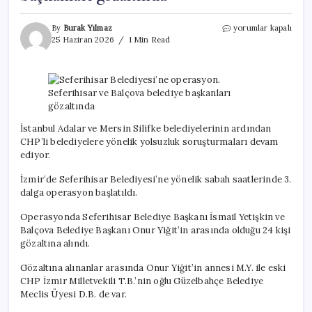
Seferihisar
By
Burak Yılmaz
yorumlar kapalı
Belediyesi’ne
25 Haziran 2026
1 Min Read
operasyon.
Seferihisar
ve
Balçova
belediye
başkanları
gözaltında
İstanbul Adalar ve Mersin Silifke belediyelerinin ardından
için
CHP’li belediyelere yönelik yolsuzluk soruşturmaları devam
ediyor.
İzmir’de Seferihisar Belediyesi’ne yönelik sabah saatlerinde 3.
dalga operasyon başlatıldı.
Operasyonda Seferihisar Belediye Başkanı İsmail Yetişkin ve
Balçova Belediye Başkanı Onur Yiğit’in arasında olduğu 24 kişi
gözaltına alındı.
Gözaltına alınanlar arasında Onur Yiğit’in annesi M.Y. ile eski
CHP İzmir Milletvekili T.B.’nin oğlu Güzelbahçe Belediye
Meclis Üyesi D.B. de var.