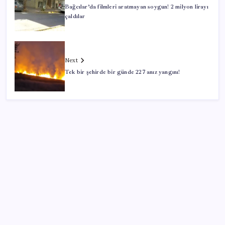
Bağcılar’da filmleri aratmayan soygun! 2 milyon lirayı
çaldılar
Next
Tek bir şehirde bir günde 227 anız yangını!
SON YAZILAR
Son dakika… Devlet Bahçeli ‘çerçeve yasa’yı imzaladı