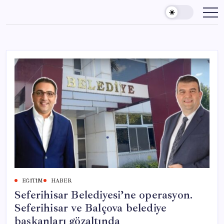
Skip
to
content
EĞITIM
HABER
Seferihisar Belediyesi’ne operasyon.
Seferihisar ve Balçova belediye
başkanları gözaltında