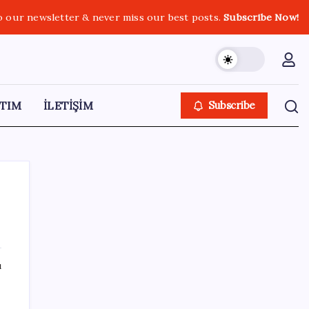
o our newsletter & never miss our best posts.
Subscribe Now!
TIM
İLETİŞİM
Subscribe
SON YAZILAR
ı
Son dakika… Devlet Bahçeli ‘çerçeve yasa’yı
imzaladı