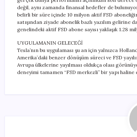
gerçek dünya performansı açısından son derece ön
değil, aynı zamanda finansal hedefler de bulunuyor
belirli bir süre içinde 10 milyon aktif FSD aboneli
satışından ziyade abonelik bazlı yazılım gelirine da
genelindeki aktif FSD abone sayısı yaklaşık 1.28 mily
UYGULAMANIN GELECEĞİ
Tesla’nın bu uygulaması şu an için yalnızca Holland
Amerika’daki benzer dönüşüm süreci ve FSD yayılı
Avrupa ülkelerine yayılması oldukça olası görünüyo
deneyimi tamamen “FSD merkezli” bir yapı haline d