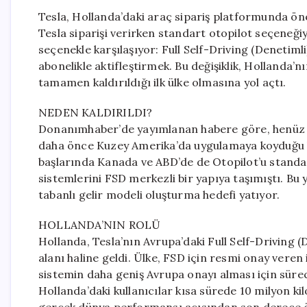
Tesla, Hollanda’daki araç sipariş platformunda öneml
Tesla siparişi verirken standart otopilot seçeneğiy
seçenekle karşılaşıyor: Full Self-Driving (Denetiml
abonelikle aktifleştirmek. Bu değişiklik, Hollanda
tamamen kaldırıldığı ilk ülke olmasına yol açtı.
NEDEN KALDIRILDI?
Donanımhaber’de yayımlanan habere göre, henüz r
daha önce Kuzey Amerika’da uygulamaya koyduğu ben
başlarında Kanada ve ABD’de de Otopilot’u standa
sistemlerini FSD merkezli bir yapıya taşımıştı. Bu 
tabanlı gelir modeli oluşturma hedefi yatıyor.
HOLLANDA’NIN ROLÜ
Hollanda, Tesla’nın Avrupa’daki Full Self-Driving (D
alanı haline geldi. Ülke, FSD için resmi onay veren
sistemin daha geniş Avrupa onayı alması için sürec
Hollanda’daki kullanıcılar kısa sürede 10 milyon ki