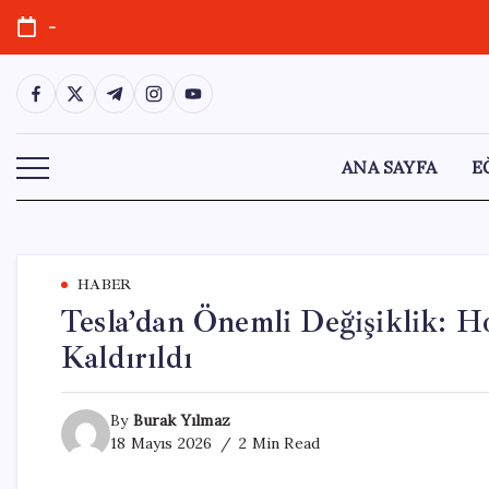
Skip
-
to
content
https://www.facebook.com/
https://twitter.com/
https://t.me/
https://www.instagram.com/
https://youtube.com/
ANA SAYFA
E
HABER
Tesla’dan Önemli Değişiklik: H
Kaldırıldı
By
Burak Yılmaz
18 Mayıs 2026
2 Min Read