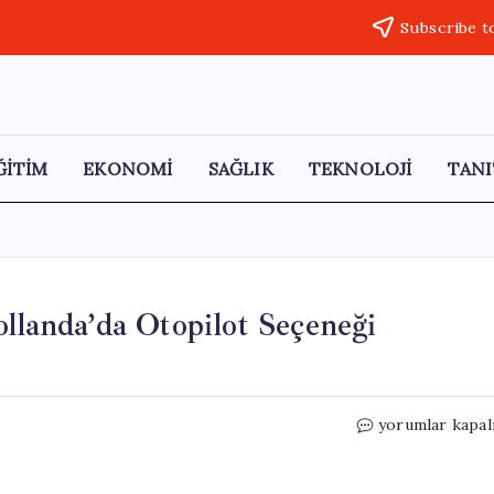
Subscribe t
ĞİTİM
EKONOMİ
SAĞLIK
TEKNOLOJİ
TANI
ollanda’da Otopilot Seçeneği
Tesla’dan
yorumlar kapal
Önemli
Değişiklik:
Hollanda’da