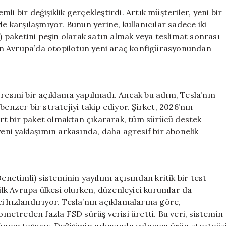
Otopilot
i bir değişiklik gerçekleştirdi. Artık müşteriler, yeni bir
Seçeneği
le karşılaşmıyor. Bunun yerine, kullanıcılar sadece iki
Kaldırıldı
i) paketini peşin olarak satın almak veya teslimat sonrası
için
’nın Avrupa’da otopilotun yeni araç konfigürasyonundan
esmi bir açıklama yapılmadı. Ancak bu adım, Tesla’nın
zer bir stratejiyi takip ediyor. Şirket, 2026’nın
rt bir paket olmaktan çıkararak, tüm sürücü destek
yeni yaklaşımın arkasında, daha agresif bir abonelik
enetimli) sisteminin yayılımı açısından kritik bir test
 ilk Avrupa ülkesi olurken, düzenleyici kurumlar da
i hızlandırıyor. Tesla’nın açıklamalarına göre,
lometreden fazla FSD sürüş verisi üretti. Bu veri, sistemin