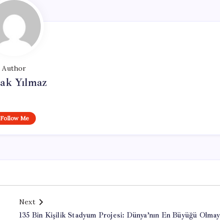
Author
ak Yılmaz
Follow Me
Next
135 Bin Kişilik Stadyum Projesi: Dünya’nın En Büyüğü Olmay