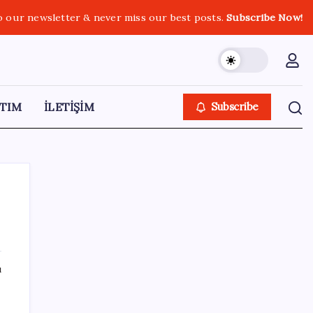
o our newsletter & never miss our best posts.
Subscribe Now!
TIM
İLETİŞİM
Subscribe
SON YAZILAR
ı
Artık çalışan primi tazminata yansıyacak