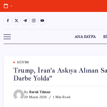
Skip
-
to
content
https://www.facebook.com/
https://twitter.com/
https://t.me/
https://www.instagram.com/
https://youtube.com/
ANA SAYFA
E
EĞITIM
Trump, İran’a Askıya Alınan S
Darbe Yolda”
By
Burak Yılmaz
20 Mayıs 2026
1 Min Read