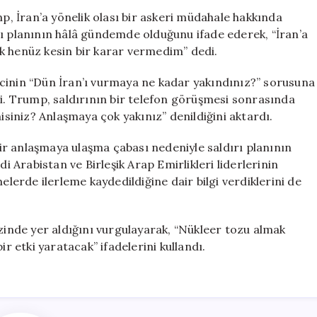
Saldırı
 İran’a yönelik olası bir askeri müdahale hakkında
Hakkında
rı planının hâlâ gündemde olduğunu ifade ederek, “İran’a
Uyardı:
k henüz kesin bir karar vermedim” dedi.
“Büyük
Darbe
cinin “Dün İran’ı vurmaya ne kadar yakındınız?” sorusuna
Yolda”
di. Trump, saldırının bir telefon görüşmesi sonrasında
için
misiniz? Anlaşmaya çok yakınız” denildiğini aktardı.
r anlaşmaya ulaşma çabası nedeniyle saldırı planının
di Arabistan ve Birleşik Arap Emirlikleri liderlerinin
elerde ilerleme kaydedildiğine dair bilgi verdiklerini de
nde yer aldığını vurgulayarak, “Nükleer tozu almak
ir etki yaratacak” ifadelerini kullandı.