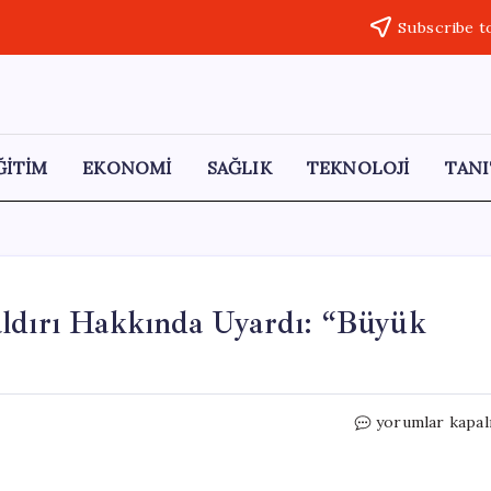
Subscribe t
ĞİTİM
EKONOMİ
SAĞLIK
TEKNOLOJİ
TANI
aldırı Hakkında Uyardı: “Büyük
Trump,
yorumlar kapal
İran’a
Askıya
Alınan