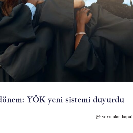
i dönem: YÖK yeni sistemi duyurdu
Üniversite
yorumlar kapal
diplomalarında
yeni