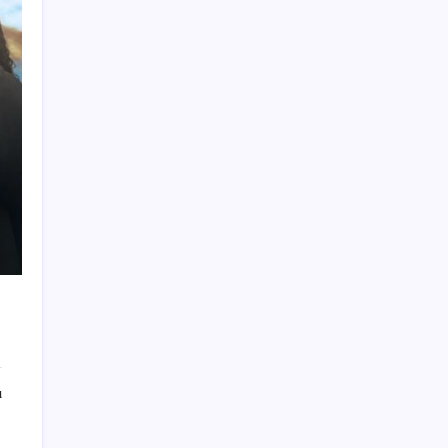
Halkbank’tan beklenti üstü net kâr
Erdoğan’dan ‘Mekke Ortak Savunma
Anlaşması’ açıklaması: ‘Hiçbir ülkeyi hedef
almıyor’
ABD tarım dışı istihdam verisinde negatif
sürpriz
2026 YÖKDİL/2 ne zaman, saat kaçta?
YÖKDİL/2 sınavı kaç dakika, kaç soru?
Togg Servis Noktası Sayısını Türkiye
Genelinde 58’e Çıkardı
Akın Gürlek’ten yeni ‘çerçeve yasa’
açıklaması: ‘Ülkemiz için bembeyaz bir
sayfa açılacak’
Meta’nın Yapay Zeka Modeli Dışarı Sızdı:
Siber Saldırı Oldu mu?
ı
Bloomberg Businessweek Türkiye’nin 142.
sayısı çıktı