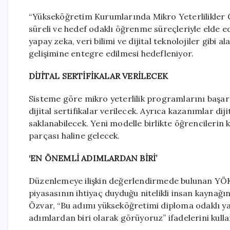
“Yükseköğretim Kurumlarında Mikro Yeterlilikler Ç
süreli ve hedef odaklı öğrenme süreçleriyle elde ed
yapay zeka, veri bilimi ve dijital teknolojiler gibi 
gelişimine entegre edilmesi hedefleniyor.
DİJİTAL SERTİFİKALAR VERİLECEK
Sisteme göre mikro yeterlilik programlarını başa
dijital sertifikalar verilecek. Ayrıca kazanımlar dij
saklanabilecek. Yeni modelle birlikte öğrencileri
parçası haline gelecek.
‘EN ÖNEMLİ ADIMLARDAN BİRİ’
Düzenlemeye ilişkin değerlendirmede bulunan YÖK B
piyasasının ihtiyaç duyduğu nitelikli insan kaynağın
Özvar, “Bu adımı yükseköğretimi diploma odaklı ya
adımlardan biri olarak görüyoruz” ifadelerini kulla