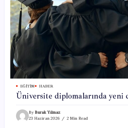
EĞITIM
HABER
Üniversite diplomalarında yen
By
Burak Yılmaz
23 Haziran 2026
2 Min Read