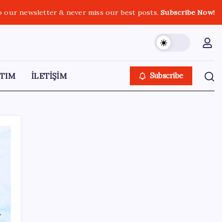
o our newsletter & never miss our best posts.
Subscribe Now!
TIM
İLETİŞİM
Subscribe
SON YAZILAR
Google Pixel Watch 5 Sızdırıldı: İşte
Detaylar