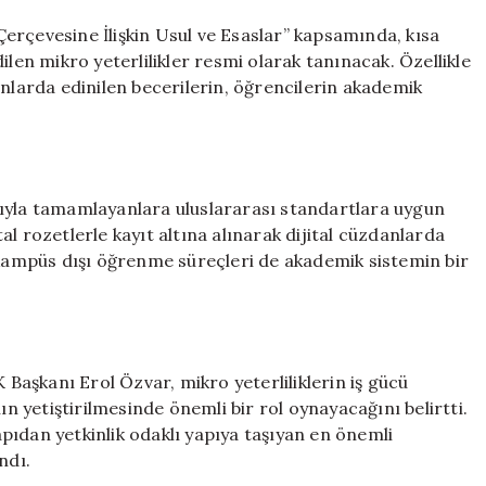
dönem:
YÖK
erçevesine İlişkin Usul ve Esaslar” kapsamında, kısa
yeni
ilen mikro yeterlilikler resmi olarak tanınacak. Özellikle
sistemi
alanlarda edinilen becerilerin, öğrencilerin akademik
duyurdu
için
rıyla tamamlayanlara uluslararası standartlara uygun
ital rozetlerle kayıt altına alınarak dijital cüzdanlarda
n kampüs dışı öğrenme süreçleri de akademik sistemin bir
aşkanı Erol Özvar, mikro yeterliliklerin iş gücü
ın yetiştirilmesinde önemli bir rol oynayacağını belirtti.
pıdan yetkinlik odaklı yapıya taşıyan en önemli
ndı.