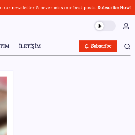
o our newsletter & never miss our best posts.
Subscribe Now!
TIM
İLETİŞİM
Subscribe
SON YAZILAR
Son dakika… Devlet Bahçeli ‘çerçeve yasa’yı
imzaladı