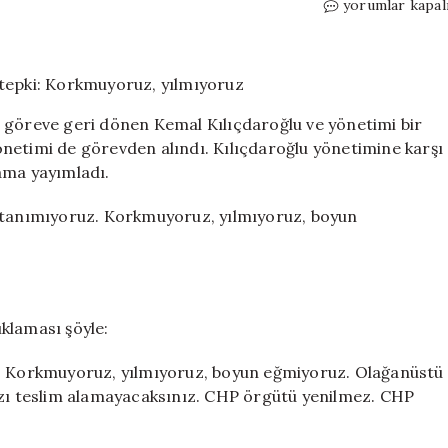
Butlancıların
yorumlar kapal
ihraçlarına
74
il
başkanından
tepki:
 göreve geri dönen Kemal Kılıçdaroğlu ve yönetimi bir
Korkmuyoruz,
 yönetimi de görevden alındı. Kılıçdaroğlu yönetimine karşı
yılmıyoruz
lama yayımladı.
için
ı tanımıyoruz. Korkmuyoruz, yılmıyoruz, boyun
ıklaması şöyle:
z. Korkmuyoruz, yılmıyoruz, boyun eğmiyoruz. Olağanüstü
ızı teslim alamayacaksınız. CHP örgütü yenilmez. CHP