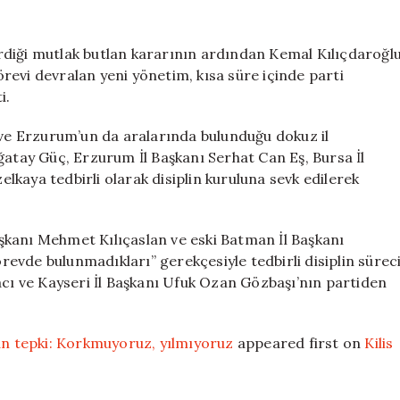
rdiği mutlak butlan kararının ardından Kemal Kılıçdaroğl
revi devralan yeni yönetim, kısa süre içinde parti
i.
 ve Erzurum’un da aralarında bulunduğu dokuz il
ğatay Güç, Erzurum İl Başkanı Serhat Can Eş, Bursa İl
zelkaya tedbirli olarak disiplin kuruluna sevk edilerek
Başkanı Mehmet Kılıçaslan ve eski Batman İl Başkanı
evde bulunmadıkları” gerekçesiyle tedbirli disiplin sürec
acı ve Kayseri İl Başkanı Ufuk Ozan Gözbaşı’nın partiden
dan tepki: Korkmuyoruz, yılmıyoruz
appeared first on
Kilis