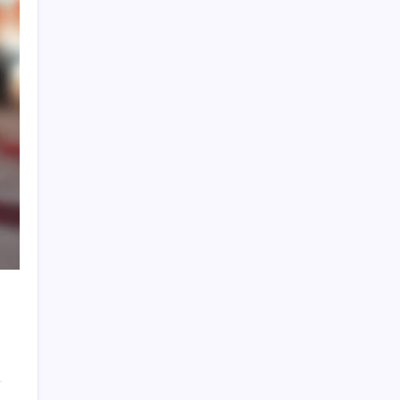
MacBook Air Zamlanabilir – RAM Krizi
Büyüyor
Zamsız maaş, satış şüphesi doğurdu
Piyasalarda ters rüzgâr: Borsa ve altın kan
kaybetti, döviz şahlandı!
Bakan Bolat: Tüm zamanların en yüksek
üçüncü aylık ihracatı gerçekleştirildi
Toprağın altın kusursuz bir şekilde çıktı:
Bilinen hiçbir şeye benzemiyor
İzmir Ekonomi’de ‘kişiselleştirilmiş eğitim’:
‘Üniversitelerin sorumluluğu gençleri
geleceğe hazırlamak’
Partisini kapatmış, siyaseti bırakmıştı:
Davutoğlu’na Babacan’dan ziyaret
2026 PMYO başvuruları ne zaman? PMYO
Polislik başvuru şartları neler?