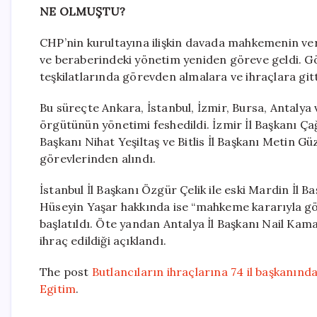
NE OLMUŞTU?
CHP’nin kurultayına ilişkin davada mahkemenin ve
ve beraberindeki yönetim yeniden göreve geldi. Gö
teşkilatlarında görevden almalara ve ihraçlara gitt
Bu süreçte Ankara, İstanbul, İzmir, Bursa, Antalya
örgütünün yönetimi feshedildi. İzmir İl Başkanı Ça
Başkanı Nihat Yeşiltaş ve Bitlis İl Başkanı Metin Gü
görevlerinden alındı.
İstanbul İl Başkanı Özgür Çelik ile eski Mardin İl 
Hüseyin Yaşar hakkında ise “mahkeme kararıyla gör
başlatıldı. Öte yandan Antalya İl Başkanı Nail Kam
ihraç edildiği açıklandı.
The post
Butlancıların ihraçlarına 74 il başkanın
Egitim
.