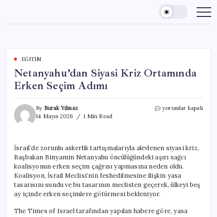
Skip
to
content
EĞITIM
Netanyahu’dan Siyasi Kriz Ortamında
Erken Seçim Adımı
Netanyahu’dan
By
Burak Yılmaz
yorumlar kapalı
Siyasi
14 Mayıs 2026
1 Min Read
Kriz
Ortamında
Erken
İsrail’de zorunlu askerlik tartışmalarıyla alevlenen siyasi kriz,
Seçim
Başbakan Binyamin Netanyahu öncülüğündeki aşırı sağcı
Adımı
için
koalisyonun erken seçim çağrısı yapmasına neden oldu.
Koalisyon, İsrail Meclisi’nin feshedilmesine ilişkin yasa
tasarısını sundu ve bu tasarının meclisten geçerek, ülkeyi beş
ay içinde erken seçimlere götürmesi bekleniyor.
The Times of Israel tarafından yapılan habere göre, yasa