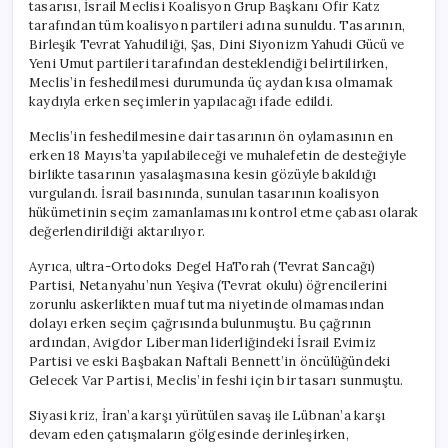
tasarısı, İsrail Meclisi Koalisyon Grup Başkanı Ofir Katz
tarafından tüm koalisyon partileri adına sunuldu. Tasarının,
Birleşik Tevrat Yahudiliği, Şas, Dini Siyonizm Yahudi Gücü ve
Yeni Umut partileri tarafından desteklendiği belirtilirken,
Meclis’in feshedilmesi durumunda üç aydan kısa olmamak
kaydıyla erken seçimlerin yapılacağı ifade edildi.
Meclis’in feshedilmesine dair tasarının ön oylamasının en
erken 18 Mayıs’ta yapılabileceği ve muhalefetin de desteğiyle
birlikte tasarının yasalaşmasına kesin gözüyle bakıldığı
vurgulandı. İsrail basınında, sunulan tasarının koalisyon
hükümetinin seçim zamanlamasını kontrol etme çabası olarak
değerlendirildiği aktarılıyor.
Ayrıca, ultra-Ortodoks Degel HaTorah (Tevrat Sancağı)
Partisi, Netanyahu’nun Yeşiva (Tevrat okulu) öğrencilerini
zorunlu askerlikten muaf tutma niyetinde olmamasından
dolayı erken seçim çağrısında bulunmuştu. Bu çağrının
ardından, Avigdor Liberman liderliğindeki İsrail Evimiz
Partisi ve eski Başbakan Naftali Bennett’in öncülüğündeki
Gelecek Var Partisi, Meclis’in feshi için bir tasarı sunmuştu.
Siyasi kriz, İran’a karşı yürütülen savaş ile Lübnan’a karşı
devam eden çatışmaların gölgesinde derinleşirken,