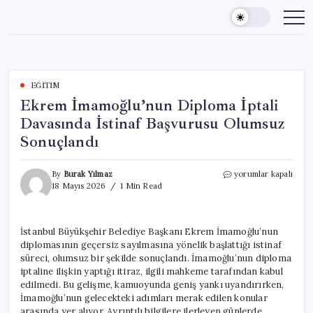
Skip
to
content
EĞITIM
Ekrem İmamoğlu’nun Diploma İptali
Davasında İstinaf Başvurusu Olumsuz
Sonuçlandı
Ekrem
By
Burak Yılmaz
yorumlar kapalı
İmamoğlu’nun
18 Mayıs 2026
1 Min Read
Diploma
İptali
Davasında
İstanbul Büyükşehir Belediye Başkanı Ekrem İmamoğlu’nun
İstinaf
diplomasının geçersiz sayılmasına yönelik başlattığı istinaf
Başvurusu
Olumsuz
süreci, olumsuz bir şekilde sonuçlandı. İmamoğlu’nun diploma
Sonuçlandı
iptaline ilişkin yaptığı itiraz, ilgili mahkeme tarafından kabul
için
edilmedi. Bu gelişme, kamuoyunda geniş yankı uyandırırken,
İmamoğlu’nun gelecekteki adımları merak edilen konular
arasında yer alıyor. Ayrıntılı bilgilere ilerleyen günlerde