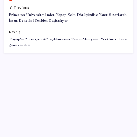
Previous
Princeton Üniversitesi’nden Yapay Zeka Dönüşümüne Yanıt: Sınavlarda
İnsan Denetimi Yeniden Başlatılıyor
Next
Trump’ın “İran çaresiz” açıklamasına Tahran’dan yanıt: Yeni öneri Pazar
günü sunuldu
SON YAZILAR
Son dakika… Devlet Bahçeli ‘çerçeve yasa’yı imzaladı
MacBook Air Zamlanabilir – RAM Krizi Büyüyor