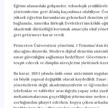
Eğitim alanındaki gelişmeler, teknolojik yenilikler
yöntemlerine geri dönüş kaçınılmaz olabiliyor. Özel
yüksek öğretim kurumlarını geleneksel denetim y
bağlamda, Amerika Birleşik Devletleri’nin köklü eğ
Akademik dürüstlüğü korumak amacıyla okul yönetim
geri getirmeye karar verdi.
Princeton Üniversitesi yönetimi, 1 Temmuz’dan it
alacağını duyurdu. Modern dijital denetim sistemle
sınav güvenliğini sağlamayı hedefliyor. Gözetmen ö
tespit edecek ve disiplin süreçlerini yürütmek üze
Bu karar, 1893 yılında ünlü onur sisteminin uygul
en büyük yapısal değişiklik olarak kaydedildi. Sın
yöneticilerin değil, akademisyenlerin ve öğrencileri
telefonlar ve tabletler aracılığıyla yapay zeka yazı
mekanizmalarının geçerliliğini yitirmesine neden ol
zorluğundan şikayet ederken, kopya çeken arkadaş