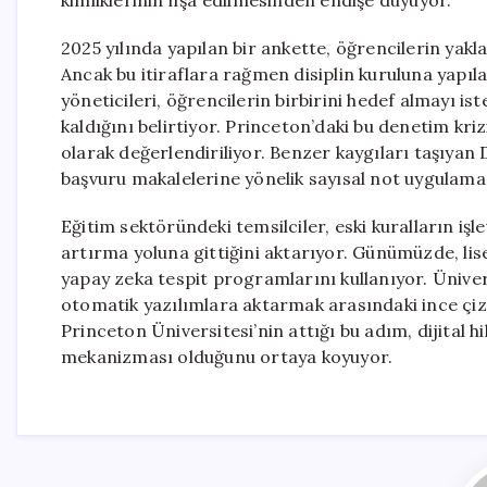
kimliklerinin ifşa edilmesinden endişe duyuyor.
2025 yılında yapılan bir ankette, öğrencilerin yakla
Ancak bu itiraflara rağmen disiplin kuruluna yapıl
yöneticileri, öğrencilerin birbirini hedef almayı 
kaldığını belirtiyor. Princeton’daki bu denetim kr
olarak değerlendiriliyor. Benzer kaygıları taşıyan
başvuru makalelerine yönelik sayısal not uygulamas
Eğitim sektöründeki temsilciler, eski kuralların işle
artırma yoluna gittiğini aktarıyor. Günümüzde, li
yapay zeka tespit programlarını kullanıyor. Ünive
otomatik yazılımlara aktarmak arasındaki ince çiz
Princeton Üniversitesi’nin attığı bu adım, dijital 
mekanizması olduğunu ortaya koyuyor.