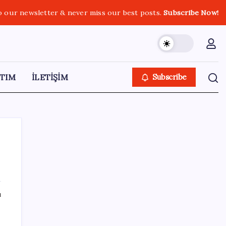
o our newsletter & never miss our best posts.
Subscribe Now!
TIM
İLETİŞİM
Subscribe
SON YAZILAR
ı
den
Son dakika… Devlet Bahçeli ‘çerçeve yasa’yı
imzaladı