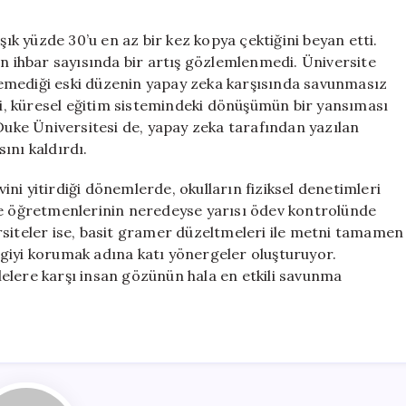
şık yüzde 30’u en az bir kez kopya çektiğini beyan etti.
an ihbar sayısında bir artış gözlemlenmedi. Üniversite
istemediği eski düzenin yapay zeka karşısında savunmasız
izi, küresel eğitim sistemindeki dönüşümün bir yansıması
 Duke Üniversitesi de, yapay zeka tarafından yazılan
ını kaldırdı.
vini yitirdiği dönemlerde, okulların fiziksel denetimleri
se öğretmenlerinin neredeyse yarısı ödev kontrolünde
rsiteler ise, basit gramer düzeltmeleri ile metni tamamen
giyi korumak adına katı yönergeler oluşturuyor.
hilelere karşı insan gözünün hala en etkili savunma