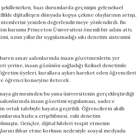
Dönüşümüne
le şekillenirken, bazı durumlarda geçmişin geleneksel
Yanıt:
likle dijitalleşen dünyada kopya çekme olaylarının artışı,
Sınavlarda
öntemlerini yeniden değerlendirmeye yönlendirdi. Bu
İnsan
itim kurumu Princeton Üniversitesi önemli bir adım attı.
Denetimi
i, uzun yıllardır uygulamadığı sıkı denetim sistemini
Yeniden
Başlatılıyor
için
ibaren sınav salonlarında insan gözetmenlerin yer
ri yerine, insan gözünün sağladığı fiziksel denetimle
ğretim üyeleri, kurallara aykırı hareket eden öğrencileri
re öğrenci konseyine iletecek.
amaya girmesinden bu yana üniversitenin gerçekleştirdiği
av salonlarında insan gözetimi uygulaması, sadece
n ortak talebiyle hayata geçirildi. Öğrencilerin akıllı
lımlarına hızlıca erişebilmesi, eski denetim
muştu. Gençler, dijital hileleri tespit etmenin
larını ihbar etme korkusu nedeniyle sosyal medyada