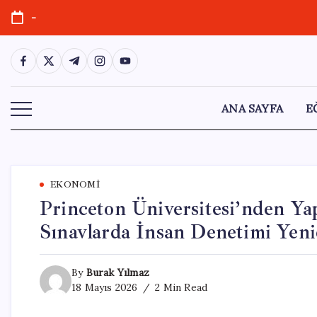
Skip
-
to
content
https://www.facebook.com/
https://twitter.com/
https://t.me/
https://www.instagram.com/
https://youtube.com/
ANA SAYFA
E
EKONOMI
Princeton Üniversitesi’nden Y
Sınavlarda İnsan Denetimi Yeni
By
Burak Yılmaz
18 Mayıs 2026
2 Min Read