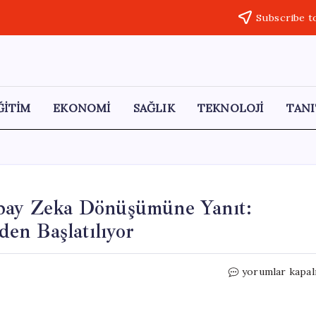
Subscribe t
ĞİTİM
EKONOMİ
SAĞLIK
TEKNOLOJİ
TANI
apay Zeka Dönüşümüne Yanıt:
den Başlatılıyor
Princeton
yorumlar kapal
Üniversitesi’n
Yapay
Zeka