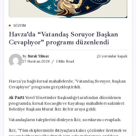
EĞITIM
Havza’da “Vatandaş Soruyor Başkan
Cevaplıyor” programı düzenlendi
Havza’da
By
Burak Yılmaz
yorumlar kapalı
“Vatandaş
27 Haziran 2026
1 Min Read
Soruyor
Başkan
Cevaplıyor”
Havza’ya bağlı kırsal mahallelerde, “Vatandaş Soruyor, Başkan
programı
Cevaplıyor” programı gerçekleştirildi.
düzenlendi
için
Ak Parti
Yerel Yönetimler Başkanlığı tarafından düzenlenen
programda, kırsal Kocaoğlu ve Kayabaşı mahalleleri sakinleri
Belediye Başkanı Murat İkiz ile bir araya geldi.
Vatandaşların taleplerini dinleyen İkiz, sorularını cevapladı.
İkiz, “Tüm ekiplerimizle ihtiyaçlara kalıcı çözümler üretmek ve