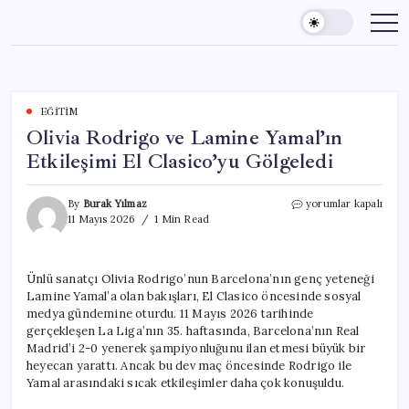
Skip
to
content
EĞITIM
Olivia Rodrigo ve Lamine Yamal’ın
Etkileşimi El Clasico’yu Gölgeledi
Olivia
By
Burak Yılmaz
yorumlar kapalı
Rodrigo
11 Mayıs 2026
1 Min Read
ve
Lamine
Yamal’ın
Ünlü sanatçı Olivia Rodrigo’nun Barcelona’nın genç yeteneği
Etkileşimi
Lamine Yamal’a olan bakışları, El Clasico öncesinde sosyal
El
Clasico’yu
medya gündemine oturdu. 11 Mayıs 2026 tarihinde
Gölgeledi
gerçekleşen La Liga’nın 35. haftasında, Barcelona’nın Real
için
Madrid’i 2-0 yenerek şampiyonluğunu ilan etmesi büyük bir
heyecan yarattı. Ancak bu dev maç öncesinde Rodrigo ile
Yamal arasındaki sıcak etkileşimler daha çok konuşuldu.