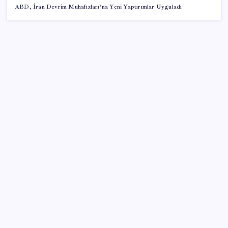
ABD, İran Devrim Muhafızları’na Yeni Yaptırımlar Uyguladı
SON YAZILAR
Artık çalışan primi tazminata yansıyacak
Google Pixel Watch 5 Sızdırıldı: İşte Detaylar
Halkbank’tan beklenti üstü net kâr
Erdoğan’dan ‘Mekke Ortak Savunma Anlaşması’
açıklaması: ‘Hiçbir ülkeyi hedef almıyor’
ABD tarım dışı istihdam verisinde negatif sürpriz