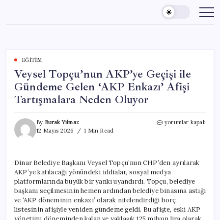
Skip
to
content
EĞITIM
Veysel Topçu’nun AKP’ye Geçişi ile
Gündeme Gelen ‘AKP Enkazı’ Afişi
Tartışmalara Neden Oluyor
Veysel
By
Burak Yılmaz
yorumlar kapalı
Topçu’nun
12 Mayıs 2026
1 Min Read
AKP’ye
Geçişi
ile
Dinar Belediye Başkanı Veysel Topçu’nun CHP’den ayrılarak
Gündeme
AKP’ye katılacağı yönündeki iddialar, sosyal medya
Gelen
‘AKP
platformlarında büyük bir yankı uyandırdı. Topçu, belediye
Enkazı’
başkanı seçilmesinin hemen ardından belediye binasına astığı
Afişi
ve ‘AKP döneminin enkazı’ olarak nitelendirdiği borç
Tartışmalara
listesinin afişiyle yeniden gündeme geldi. Bu afişte, eski AKP
Neden
yönetimi döneminden kalan ve yaklaşık 125 milyon lira olarak