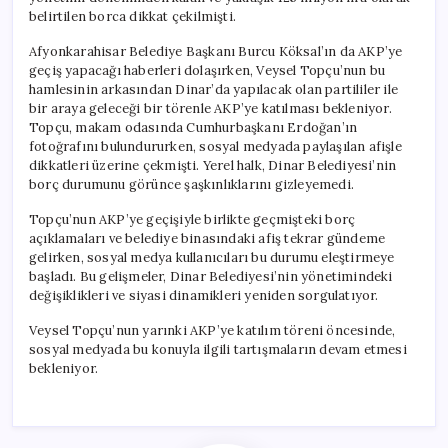
Oluyor
belirtilen borca dikkat çekilmişti.
için
Afyonkarahisar Belediye Başkanı Burcu Köksal’ın da AKP’ye
geçiş yapacağı haberleri dolaşırken, Veysel Topçu’nun bu
hamlesinin arkasından Dinar’da yapılacak olan partililer ile
bir araya geleceği bir törenle AKP’ye katılması bekleniyor.
Topçu, makam odasında Cumhurbaşkanı Erdoğan’ın
fotoğrafını bulundururken, sosyal medyada paylaşılan afişle
dikkatleri üzerine çekmişti. Yerel halk, Dinar Belediyesi’nin
borç durumunu görünce şaşkınlıklarını gizleyemedi.
Topçu’nun AKP’ye geçişiyle birlikte geçmişteki borç
açıklamaları ve belediye binasındaki afiş tekrar gündeme
gelirken, sosyal medya kullanıcıları bu durumu eleştirmeye
başladı. Bu gelişmeler, Dinar Belediyesi’nin yönetimindeki
değişiklikleri ve siyasi dinamikleri yeniden sorgulatıyor.
Veysel Topçu’nun yarınki AKP’ye katılım töreni öncesinde,
sosyal medyada bu konuyla ilgili tartışmaların devam etmesi
bekleniyor.