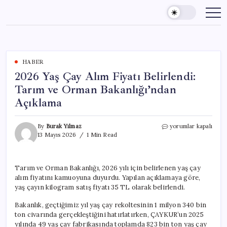
Skip
to
content
HABER
2026 Yaş Çay Alım Fiyatı Belirlendi:
Tarım ve Orman Bakanlığı’ndan
Açıklama
2026
By
Burak Yılmaz
yorumlar kapalı
Yaş
13 Mayıs 2026
1 Min Read
Çay
Alım
Fiyatı
Tarım ve Orman Bakanlığı, 2026 yılı için belirlenen yaş çay
Belirlendi:
alım fiyatını kamuoyuna duyurdu. Yapılan açıklamaya göre,
Tarım
ve
yaş çayın kilogram satış fiyatı 35 TL olarak belirlendi.
Orman
Bakanlığı’ndan
Bakanlık, geçtiğimiz yıl yaş çay rekoltesinin 1 milyon 340 bin
Açıklama
ton civarında gerçekleştiğini hatırlatırken, ÇAYKUR’un 2025
için
yılında 49 yaş çay fabrikasında toplamda 823 bin ton yaş çay