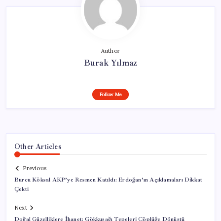
Author
Burak Yılmaz
Follow Me
Other Articles
Previous
Burcu Köksal AKP’ye Resmen Katıldı: Erdoğan’ın Açıklamaları Dikkat
Çekti
Next
Doğal Güzelliklere İhanet: Gökkuşağı Tepeleri Çöplüğe Dönüştü