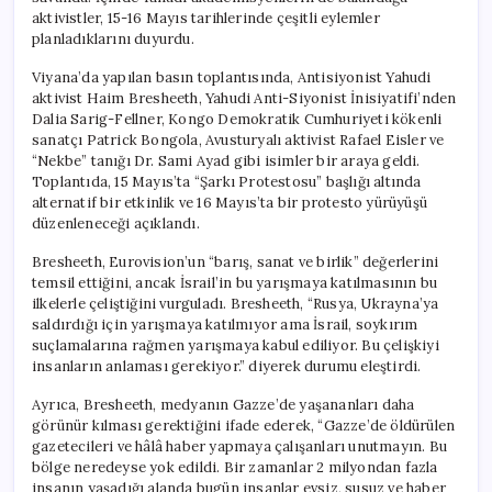
aktivistler, 15-16 Mayıs tarihlerinde çeşitli eylemler
planladıklarını duyurdu.
Viyana’da yapılan basın toplantısında, Antisiyonist Yahudi
aktivist Haim Bresheeth, Yahudi Anti-Siyonist İnisiyatifi’nden
Dalia Sarig-Fellner, Kongo Demokratik Cumhuriyeti kökenli
sanatçı Patrick Bongola, Avusturyalı aktivist Rafael Eisler ve
“Nekbe” tanığı Dr. Sami Ayad gibi isimler bir araya geldi.
Toplantıda, 15 Mayıs’ta “Şarkı Protestosu” başlığı altında
alternatif bir etkinlik ve 16 Mayıs’ta bir protesto yürüyüşü
düzenleneceği açıklandı.
Bresheeth, Eurovision’un “barış, sanat ve birlik” değerlerini
temsil ettiğini, ancak İsrail’in bu yarışmaya katılmasının bu
ilkelerle çeliştiğini vurguladı. Bresheeth, “Rusya, Ukrayna’ya
saldırdığı için yarışmaya katılmıyor ama İsrail, soykırım
suçlamalarına rağmen yarışmaya kabul ediliyor. Bu çelişkiyi
insanların anlaması gerekiyor.” diyerek durumu eleştirdi.
Ayrıca, Bresheeth, medyanın Gazze’de yaşananları daha
görünür kılması gerektiğini ifade ederek, “Gazze’de öldürülen
gazetecileri ve hâlâ haber yapmaya çalışanları unutmayın. Bu
bölge neredeyse yok edildi. Bir zamanlar 2 milyondan fazla
insanın yaşadığı alanda bugün insanlar evsiz, susuz ve haber