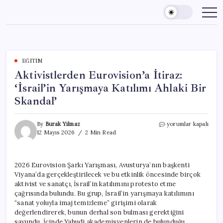
Skip
to
content
EĞITIM
Aktivistlerden Eurovision’a İtiraz:
‘İsrail’in Yarışmaya Katılımı Ahlaki Bir
Skandal’
Aktivistlerden
By
Burak Yılmaz
yorumlar kapalı
Eurovision’a
12 Mayıs 2026
2 Min Read
İtiraz:
‘İsrail’in
Yarışmaya
2026 Eurovision Şarkı Yarışması, Avusturya’nın başkenti
Katılımı
Viyana’da gerçekleştirilecek ve bu etkinlik öncesinde birçok
Ahlaki
Bir
aktivist ve sanatçı, İsrail’in katılımını protesto etme
Skandal’
çağrısında bulundu. Bu grup, İsrail’in yarışmaya katılımını
için
“sanat yoluyla imaj temizleme” girişimi olarak
değerlendirerek, bunun derhal son bulması gerektiğini
savundu. İçinde Yahudi akademisyenlerin de bulunduğu