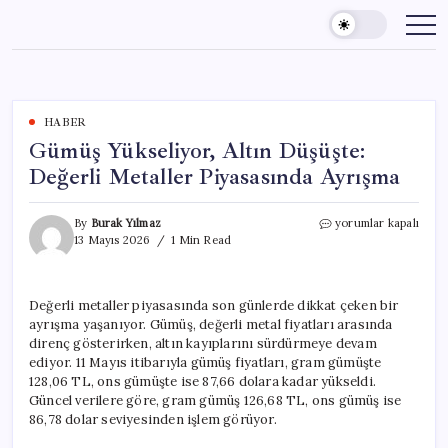
Skip
to
content
HABER
Gümüş Yükseliyor, Altın Düşüşte:
Değerli Metaller Piyasasında Ayrışma
Gümüş
By
Burak Yılmaz
yorumlar kapalı
Yükseliyor,
13 Mayıs 2026
1 Min Read
Altın
Düşüşte:
Değerli
Değerli metaller piyasasında son günlerde dikkat çeken bir
Metaller
ayrışma yaşanıyor. Gümüş, değerli metal fiyatları arasında
Piyasasında
Ayrışma
direnç gösterirken, altın kayıplarını sürdürmeye devam
için
ediyor. 11 Mayıs itibarıyla gümüş fiyatları, gram gümüşte
128,06 TL, ons gümüşte ise 87,66 dolara kadar yükseldi.
Güncel verilere göre, gram gümüş 126,68 TL, ons gümüş ise
86,78 dolar seviyesinden işlem görüyor.