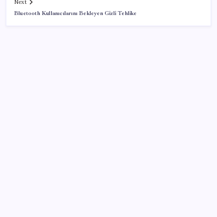
Next
Bluetooth Kullanıcılarını Bekleyen Gizli Tehlike
SON YAZILAR
Google Pixel Watch 5 Sızdırıldı: İşte Detaylar
Halkbank’tan beklenti üstü net kâr
Erdoğan’dan ‘Mekke Ortak Savunma Anlaşması’
açıklaması: ‘Hiçbir ülkeyi hedef almıyor’
ABD tarım dışı istihdam verisinde negatif sürpriz
2026 YÖKDİL/2 ne zaman, saat kaçta? YÖKDİL/2