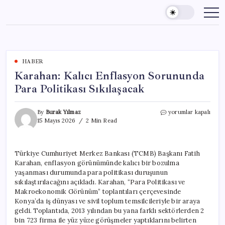
Skip
to
content
HABER
Karahan: Kalıcı Enflasyon Sorununda
Para Politikası Sıkılaşacak
Karahan:
By
Burak Yılmaz
yorumlar kapalı
Kalıcı
15 Mayıs 2026
2 Min Read
Enflasyon
Sorununda
Para
Türkiye Cumhuriyet Merkez Bankası (TCMB) Başkanı Fatih
Politikası
Karahan, enflasyon görünümünde kalıcı bir bozulma
Sıkılaşacak
için
yaşanması durumunda para politikası duruşunun
sıkılaştırılacağını açıkladı. Karahan, “Para Politikası ve
Makroekonomik Görünüm” toplantıları çerçevesinde
Konya’da iş dünyası ve sivil toplum temsilcileriyle bir araya
geldi. Toplantıda, 2013 yılından bu yana farklı sektörlerden 2
bin 723 firma ile yüz yüze görüşmeler yaptıklarını belirten