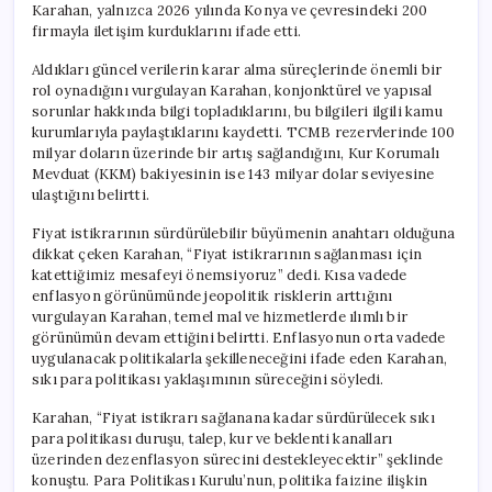
Karahan, yalnızca 2026 yılında Konya ve çevresindeki 200
firmayla iletişim kurduklarını ifade etti.
Aldıkları güncel verilerin karar alma süreçlerinde önemli bir
rol oynadığını vurgulayan Karahan, konjonktürel ve yapısal
sorunlar hakkında bilgi topladıklarını, bu bilgileri ilgili kamu
kurumlarıyla paylaştıklarını kaydetti. TCMB rezervlerinde 100
milyar doların üzerinde bir artış sağlandığını, Kur Korumalı
Mevduat (KKM) bakiyesinin ise 143 milyar dolar seviyesine
ulaştığını belirtti.
Fiyat istikrarının sürdürülebilir büyümenin anahtarı olduğuna
dikkat çeken Karahan, “Fiyat istikrarının sağlanması için
katettiğimiz mesafeyi önemsiyoruz” dedi. Kısa vadede
enflasyon görünümünde jeopolitik risklerin arttığını
vurgulayan Karahan, temel mal ve hizmetlerde ılımlı bir
görünümün devam ettiğini belirtti. Enflasyonun orta vadede
uygulanacak politikalarla şekilleneceğini ifade eden Karahan,
sıkı para politikası yaklaşımının süreceğini söyledi.
Karahan, “Fiyat istikrarı sağlanana kadar sürdürülecek sıkı
para politikası duruşu, talep, kur ve beklenti kanalları
üzerinden dezenflasyon sürecini destekleyecektir” şeklinde
konuştu. Para Politikası Kurulu’nun, politika faizine ilişkin