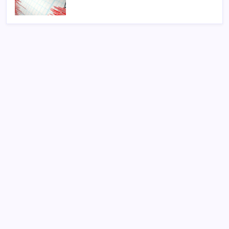
SON YAZILAR
Son dakika… Devlet Bahçeli ‘çerçeve yasa’yı imzaladı
MacBook Air Zamlanabilir – RAM Krizi Büyüyor
Zamsız maaş, satış şüphesi doğurdu
Piyasalarda ters rüzgâr: Borsa ve altın kan kaybetti,
döviz şahlandı!
Bakan Bolat: Tüm zamanların en yüksek üçüncü aylık