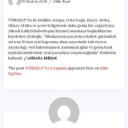
5A
29 Haziran 2026
1 Min Read
5
yaşında
için
TÜRKSAT 5A ile birlikte Avrupa, Orta Doğu, Kuzey Afrika,
Güney Afrika ve çevre bölgelerde daha geniş bir coğrafyaya
yüksek kaliteli haberleşme hizmeti sunmaya başladıklarını
kaydeden Uraloğlu, “Uluslararası pazarda rekabet gücümüzü
artıran 5A’nın yeni kapsama alanı sayesinde televizyon
yayıncılığı, veri haberleşmesi, kurumsal ağlar ve geniş bant
uydu hizmetlerinde yeni pazarlara erişim sağladık” ifadesini
kullandı.
/ ANKARA Milliyet
The post
TÜRKSAT 5A 5 yaşında
appeared first on
Kilis
Egitim
.