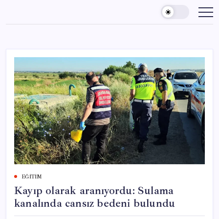
Skip
to
content
EĞITIM
Kayıp olarak aranıyordu: Sulama
kanalında cansız bedeni bulundu