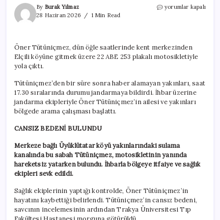
Kayıp
By
Burak Yılmaz
yorumlar kapalı
olarak
28 Haziran 2026
1 Min Read
aranıyordu:
Sulama
kanalında
Öner Tütüniçmez, dün öğle saatlerinde kent merkezinden
cansız
Elçili köyüne gitmek üzere 22 ABE 253 plakalı motosikletiyle
bedeni
bulundu
yola çıktı.
için
Tütüniçmez’den bir süre sonra haber alamayan yakınları, saat
17.30 sıralarında durumu jandarmaya bildirdi. İhbar üzerine
jandarma ekipleriyle Öner Tütüniçmez’in ailesi ve yakınları
bölgede arama çalışması başlattı.
CANSIZ BEDENİ BULUNDU
Merkeze bağlı Üyüklütatar köyü yakınlarındaki sulama
kanalında bu sabah Tütüniçmez, motosikletinin yanında
hareketsiz yatarken bulundu. İhbarla bölgeye itfaiye ve sağlık
ekipleri sevk edildi.
Sağlık ekiplerinin yaptığı kontrolde, Öner Tütüniçmez’in
hayatını kaybettiği belirlendi. Tütüniçmez’in cansız bedeni,
savcının incelemesinin ardından Trakya Üniversitesi Tıp
Fakültesi Hastanesi morguna götürüldü.