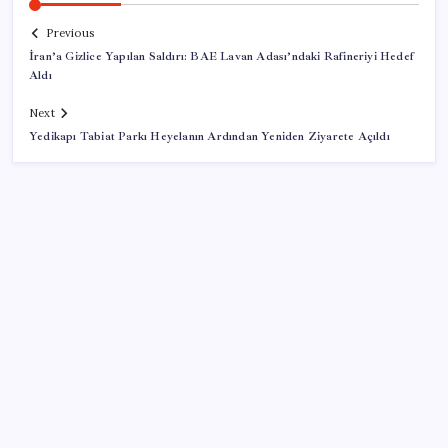
Previous
İran’a Gizlice Yapılan Saldırı: BAE Lavan Adası’ndaki Rafineriyi Hedef
Aldı
Next
Yedikapı Tabiat Parkı Heyelanın Ardından Yeniden Ziyarete Açıldı
SON YAZILAR
2026 YÖKDİL/2 ne zaman, saat kaçta? YÖKDİL/2
sınavı kaç dakika, kaç soru?