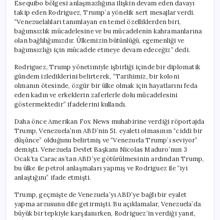
Esequibo bölgesi anlaşmazlığına ilişkin devam eden davayı
takip eden Rodriguez, Trump’a yönelik sert mesajlar verdi.
“Venezuelalıları tanımlayan en temel özelliklerden biri,
bağımsızlık mücadelesine ve bu mücadelenin kahramanlarına
olan bağlılığımızdır. Ülkemizin bütünlüğü, egemenliği ve
bağımsızlığı için mücadele etmeye devam edeceğiz” dedi.
Rodriguez, Trump yönetimiyle işbirliği içinde bir diplomatik
gündem izlediklerini belirterek, “Tarihimiz, bir koloni
olmanın ötesinde, özgür bir ülke olmak için hayatlarını feda
eden kadın ve erkeklerin zaferlerle dolu mücadelesini
göstermektedir” ifadelerini kullandı.
Daha önce Amerikan Fox News muhabirine verdiği röportajda
Trump, Venezuela’nın ABD’nin 51. eyaleti olmasının “ciddi bir
düşünce” olduğunu belirtmiş ve “Venezuela Trump’ı seviyor”
demişti. Venezuela Devlet Başkanı Nicolas Maduro’nun 3
Ocak’ta Caracas’tan ABD’ye götürülmesinin ardından Trump,
bu ülke ile petrol anlaşmaları yapmış ve Rodriguez ile “iyi
anlaştığını” ifade etmişti.
Trump, geçmişte de Venezuela’yı ABD’ye bağlı bir eyalet
yapma arzusunu dile getirmişti. Bu açıklamalar, Venezuela’da
büyük bir tepkiyle karşılanırken, Rodriguez’in verdiği yanıt,