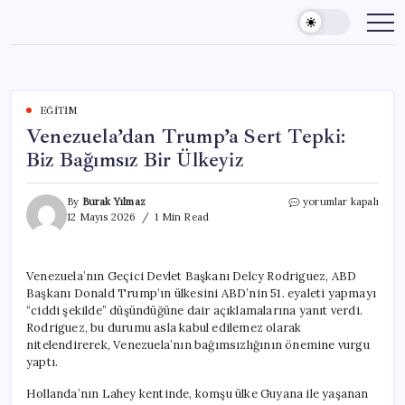
Skip
to
content
EĞITIM
Venezuela’dan Trump’a Sert Tepki:
Biz Bağımsız Bir Ülkeyiz
Venezuela’dan
By
Burak Yılmaz
yorumlar kapalı
Trump’a
12 Mayıs 2026
1 Min Read
Sert
Tepki:
Biz
Venezuela’nın Geçici Devlet Başkanı Delcy Rodriguez, ABD
Bağımsız
Başkanı Donald Trump’ın ülkesini ABD’nin 51. eyaleti yapmayı
Bir
Ülkeyiz
“ciddi şekilde” düşündüğüne dair açıklamalarına yanıt verdi.
için
Rodriguez, bu durumu asla kabul edilemez olarak
nitelendirerek, Venezuela’nın bağımsızlığının önemine vurgu
yaptı.
Hollanda’nın Lahey kentinde, komşu ülke Guyana ile yaşanan