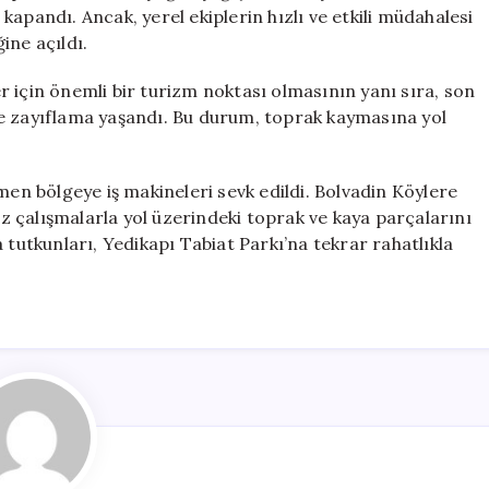
Yeniden
apandı. Ancak, yerel ekiplerin hızlı ve etkili müdahalesi
Ziyarete
ine açıldı.
Açıldı
için
 için önemli bir turizm noktası olmasının yanı sıra, son
de zayıflama yaşandı. Bu durum, toprak kaymasına yol
n bölgeye iş makineleri sevk edildi. Bolvadin Köylere
tiz çalışmalarla yol üzerindeki toprak ve kaya parçalarını
 tutkunları, Yedikapı Tabiat Parkı’na tekrar rahatlıkla