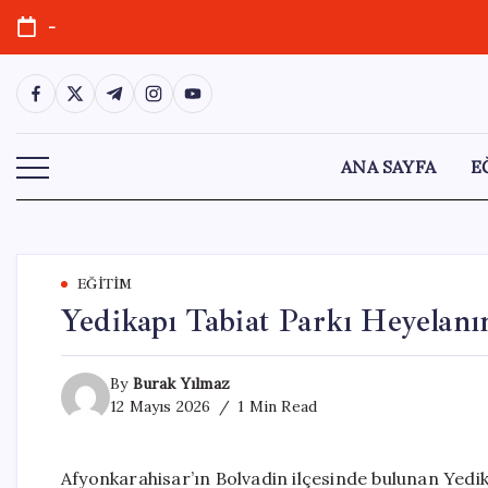
Skip
-
to
content
https://www.facebook.com/
https://twitter.com/
https://t.me/
https://www.instagram.com/
https://youtube.com/
ANA SAYFA
E
EĞITIM
Yedikapı Tabiat Parkı Heyelanı
By
Burak Yılmaz
12 Mayıs 2026
1 Min Read
Afyonkarahisar’ın Bolvadin ilçesinde bulunan Yedik