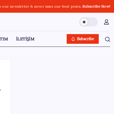
o our newsletter & never miss our best posts.
Subscribe Now!
TIM
İLETİŞİM
Subscribe
ı
SON YAZILAR
Artık çalışan primi tazminata yansıyacak