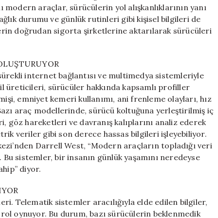
Endişeleri
 modern araçlar, sürücülerin yol alışkanlıklarının yanı
Artıyor
ağlık durumu ve günlük rutinleri gibi kişisel bilgileri de
için
lerin doğrudan sigorta şirketlerine aktarılarak sürücüleri
 OLUŞTURUYOR
ürekli internet bağlantısı ve multimedya sistemleriyle
üreticileri, sürücüler hakkında kapsamlı profiller
mişi, emniyet kemeri kullanımı, ani frenleme olayları, hız
 Bazı araç modellerinde, sürücü koltuğuna yerleştirilmiş iç
i, göz hareketleri ve davranış kalıplarını analiz ederek
trik veriler gibi son derece hassas bilgileri işleyebiliyor.
ezi’nden Darrell West, “Modern araçların topladığı veri
ı. Bu sistemler, bir insanın günlük yaşamını neredeyse
hip” diyor.
NIYOR
eri. Telematik sistemler aracılığıyla elde edilen bilgiler,
ir rol oynuyor. Bu durum, bazı sürücülerin beklenmedik