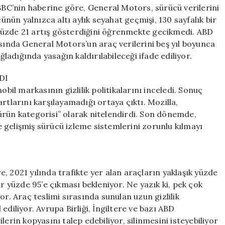
 BBC’nin haberine göre, General Motors, sürücü verilerini
cünün yalnızca altı aylık seyahat geçmişi, 130 sayfalık bir
yüzde 21 artış gösterdiğini öğrenmekte gecikmedi. ABD
nda General Motors’un araç verilerini beş yıl boyunca
ğladığında yasağın kaldırılabileceği ifade ediliyor.
DI
obil markasının gizlilik politikalarını inceledi. Sonuç
rtlarını karşılayamadığı ortaya çıktı. Mozilla,
ürün kategorisi” olarak nitelendirdi. Son dönemde,
 gelişmiş sürücü izleme sistemlerini zorunlu kılmayı
, 2021 yılında trafikte yer alan araçların yaklaşık yüzde
ar yüzde 95’e çıkması bekleniyor. Ne yazık ki, pek çok
or. Araç teslimi sırasında sunulan uzun gizlilik
ediliyor. Avrupa Birliği, İngiltere ve bazı ABD
rilerin kopyasını talep edebiliyor, silinmesini isteyebiliyor