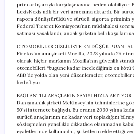
prim artışlarıyla karşılaşmasına neden olabiliyor.
LexisNexis adlı bir veri aracısına aktardı. Bir sürü
rapora dönüştürüldü ve sürücü, sigorta priminin 
Federal Ticaret Komisyonu’nun müdahalesi sonrası
satması yasaklandı; ancak şirketin belli koşulları sa
OTOMOBİLLER GİZLİLİKTE EN DÜŞÜK PUANI AL
Firefox’un ana şirketi Mozilla, 2023 yılında 25 otom
olarak, hiçbir markanın Mozilla’nın güvenlik standa
otomobilleri “bugüne kadar incelediğimiz en kötü 
ABD’de yolda olan yeni düzenlemeler, otomobillere
hedefliyor.
BAĞLANTILI ARAÇLARIN SAYISI HIZLA ARTIYOR
Danışmanlık şirketi McKinsey’nin tahminlerine göre
50’si internete bağlıydı. Bu oranın 2030 yılına kad
sürücü araçlarının ne kadar veri topladığını bilmiy
sözleşmeleri genellikle dikkatlice okunmadan kabul 
eyaletlerinde kullanıcılar, şirketlerin elde ettiği ve