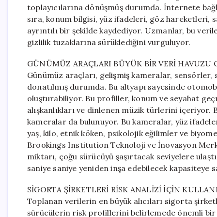
toplayıcılarına dönüşmüş durumda. İnternete bağlı
sıra, konum bilgisi, yüz ifadeleri, göz hareketleri, s
ayrıntılı bir şekilde kaydediyor. Uzmanlar, bu veri
gizlilik tuzaklarına sürüklediğini vurguluyor.
GÜNÜMÜZ ARAÇLARI BÜYÜK BİR VERİ HAVUZU
Günümüz araçları, gelişmiş kameralar, sensörler, s
donatılmış durumda. Bu altyapı sayesinde otomobil 
oluşturabiliyor. Bu profiller, konum ve seyahat geç
alışkanlıkları ve dinlenen müzik türlerini içeriyor.
kameralar da bulunuyor. Bu kameralar, yüz ifadeler
yaş, kilo, etnik köken, psikolojik eğilimler ve biyome
Brookings Institution Teknoloji ve İnovasyon Merk
miktarı, çoğu sürücüyü şaşırtacak seviyelere ulaşt
saniye saniye yeniden inşa edebilecek kapasiteye sa
SİGORTA ŞİRKETLERİ RİSK ANALİZİ İÇİN KULLA
Toplanan verilerin en büyük alıcıları sigorta şirketl
sürücülerin risk profillerini belirlemede önemli b