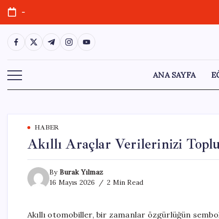
Skip
-
to
content
https://www.facebook.com/
https://twitter.com/
https://t.me/
https://www.instagram.com/
https://youtube.com/
ANA SAYFA
E
HABER
Akıllı Araçlar Verilerinizi Topl
By
Burak Yılmaz
16 Mayıs 2026
2 Min Read
Akıllı otomobiller, bir zamanlar özgürlüğün sembo