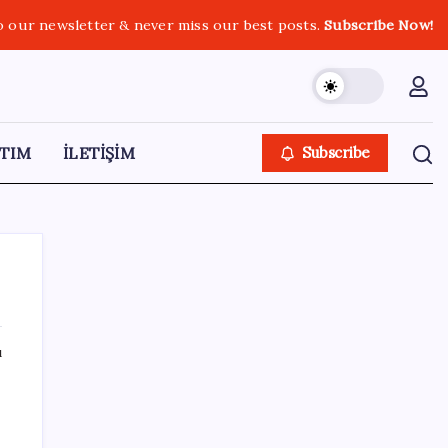
o our newsletter & never miss our best posts.
Subscribe Now!
TIM
İLETİŞİM
Subscribe
ı
SON YAZILAR
Son dakika… Devlet Bahçeli ‘çerçeve yasa’yı
imzaladı