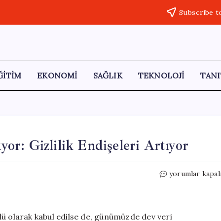
Subscribe t
ĞİTİM
EKONOMİ
SAĞLIK
TEKNOLOJİ
TANI
uyor: Gizlilik Endişeleri Artıyor
Akıllı
yorumlar kapal
Araçlar
Verilerinizi
Topluyor:
Gizlilik
lü olarak kabul edilse de, günümüzde dev veri