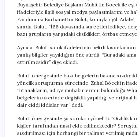
Büyükşehir Belediye Başkanı Muhittin Böcek ile eşi
ifadeleriyle ilgili sosyal medya paylaşımlarını ve
Yardımcısı Burhanettin Bulut, konuyla ilgili Adalet
sundu. Bulut, “İBB davasında süreç ilerledikçe, do
bazı grupların yargıdaki eksiklikleri örtbas etmeye ç
Ayrıca, Bulut; sanık ifadelerinin belirli kısımları
yanlış bilgiler yayıldığını öne sürdü. “Buradaki ama
ettirilmesidir” diye ekledi.
Bulut, önergesinde bazı belgelerin basına sızdırıldı
yönelik soruşturma sürecinde, Zuhal Böcek’in ifade
tutanakların, adliye muhabirlerinin bulunduğu Wha
belgelerin üzerinde değişiklik yapıldığı ve orijinal 
dair ciddi iddialar var” dedi.
Bulut, önergesinde şu soruları yöneltti: “Gizlilik 
kişiler tarafından nasıl elde edilmektedir? Soruşt
sızdırılması için herhangi bir talimat verilmiş mid