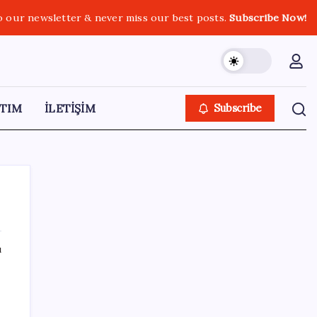
o our newsletter & never miss our best posts.
Subscribe Now!
TIM
İLETİŞİM
Subscribe
ı
SON YAZILAR
Artık çalışan primi tazminata yansıyacak