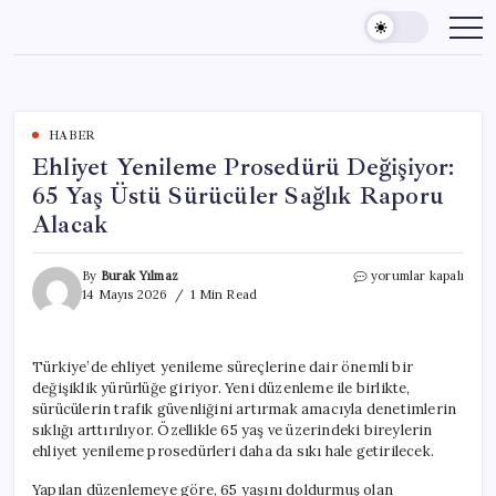
Skip
to
content
HABER
Ehliyet Yenileme Prosedürü Değişiyor:
65 Yaş Üstü Sürücüler Sağlık Raporu
Alacak
Ehliyet
By
Burak Yılmaz
yorumlar kapalı
Yenileme
14 Mayıs 2026
1 Min Read
Prosedürü
Değişiyor:
65
Türkiye’de ehliyet yenileme süreçlerine dair önemli bir
Yaş
değişiklik yürürlüğe giriyor. Yeni düzenleme ile birlikte,
Üstü
Sürücüler
sürücülerin trafik güvenliğini artırmak amacıyla denetimlerin
Sağlık
sıklığı arttırılıyor. Özellikle 65 yaş ve üzerindeki bireylerin
Raporu
ehliyet yenileme prosedürleri daha da sıkı hale getirilecek.
Alacak
için
Yapılan düzenlemeye göre, 65 yaşını doldurmuş olan