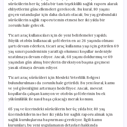
sürücülerin her üç yılda bir tam teşekküllü sağlık raporu alarak
ehliyetlerini güncellemeleri gerekecek. Bu kural, 80 yaşını
geçen vatandaşlar için daha da katı olacak; bu yaş grubundaki
sürücülerin sağlık raporu temin etmesi her iki yılda bir
zorunlu hale gelecek.
Ticari araç kullanıcıları için de yeni belirlemeler yapıldı.
Büyük otobüs kullanacak şoförlerin en az 26 yaşında olması
şartı devam ederken, ticari araç kullanma yaşı için getirilen 69
yaş sınırı pandeminin yarattığı olumsuz koşullar nedeniyle
uzatılmaya devam ediyor. Ancak, 68 yaşını doldurmuş ve 69
yaşından gün almış bireylerin direksiyon başına geçmesi
yasak olmaya devam ediyor.
Ticari araç sürücüleri için Mesleki Yeterlilik Belgesi
bulundurulması da zorunlu hale getirildi. Bu yeni kural, kamu
ve yol güvenliğini artırmayı hedefliyor. Ancak, mevcut
koşullarda çalışan kamyon ve otobüs şoförlerinin bu ek
yükümlülük ile nasıl başa çıkacağı merak konusu.
65 yaş ve üzerindeki sürücülerin her üç yılda bir, 80 yaş
üzerindekilerin ise her iki yılda bir sağlık raporu almak için
sağlık kuruluşlarına başvurması gerekiyor. İlgili kamu
kurumları, bu yeni uygulamanın detayları hakkında