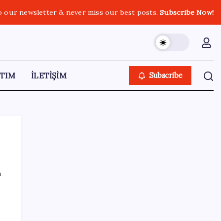
o our newsletter & never miss our best posts.
Subscribe Now!
TIM
İLETİŞİM
Subscribe
ı
SON YAZILAR
Artık çalışan primi tazminata yansıyacak