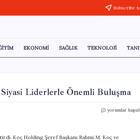
Subscribe t
ĞİTİM
EKONOMİ
SAĞLIK
TEKNOLOJİ
TANI
: Siyasi Liderlerle Önemli Buluşma
Koç
yorumlar kapal
Ailesi’nin
Ankara
Ziyareti:
Siyasi
ştirdi. Koç Holding Şeref Başkanı Rahmi M. Koç ve