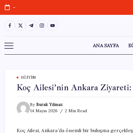
Skip
-
to
content
https://www.facebook.com/
https://twitter.com/
https://t.me/
https://www.instagram.com/
https://youtube.com/
ANA SAYFA
E
EĞITIM
Koç Ailesi’nin Ankara Ziyareti
By
Burak Yılmaz
14 Mayıs 2026
2 Min Read
Koç Ailesi, Ankara’da önemli bir buluşma gerçekle