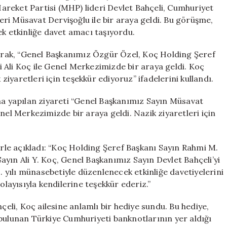
Liderlerle
 Hareket Partisi (MHP) lideri Devlet Bahçeli, Cumhuriyet
Önemli
deri Müsavat Dervişoğlu ile bir araya geldi. Bu görüşme,
Buluşma
ek etkinliğe davet amacı taşıyordu.
için
rak, “Genel Başkanımız Özgür Özel, Koç Holding Şeref
 Ali Koç ile Genel Merkezimizde bir araya geldi. Koç
 ziyaretleri için teşekkür ediyoruz” ifadelerini kullandı.
’na yapılan ziyareti “Genel Başkanımız Sayın Müsavat
nel Merkezimizde bir araya geldi. Nazik ziyaretleri için
erle açıkladı: “Koç Holding Şeref Başkanı Sayın Rahmi M.
yın Ali Y. Koç, Genel Başkanımız Sayın Devlet Bahçeli’yi
yılı münasebetiyle düzenlenecek etkinliğe davetiyelerini
olayısıyla kendilerine teşekkür ederiz.”
li, Koç ailesine anlamlı bir hediye sundu. Bu hediye,
 bulunan Türkiye Cumhuriyeti banknotlarının yer aldığı