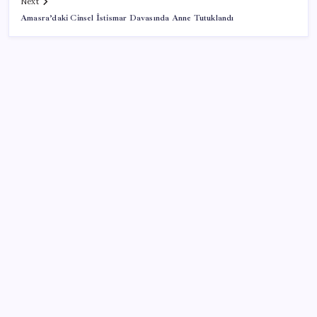
Next
Amasra’daki Cinsel İstismar Davasında Anne Tutuklandı
SON YAZILAR
Son dakika… Devlet Bahçeli ‘çerçeve yasa’yı imzaladı
MacBook Air Zamlanabilir – RAM Krizi Büyüyor
Zamsız maaş, satış şüphesi doğurdu
Piyasalarda ters rüzgâr: Borsa ve altın kan kaybetti,
döviz şahlandı!
Bakan Bolat: Tüm zamanların en yüksek üçüncü aylık