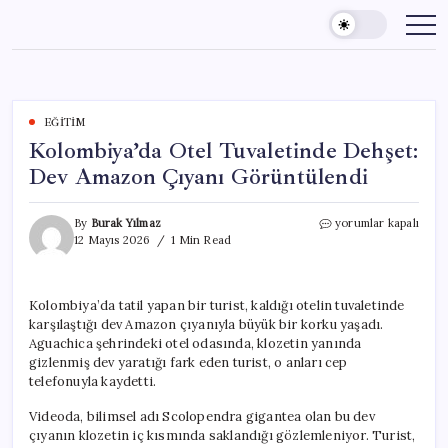
Skip
to
content
EĞITIM
Kolombiya’da Otel Tuvaletinde Dehşet:
Dev Amazon Çıyanı Görüntülendi
Kolombiya’da
By
Burak Yılmaz
yorumlar kapalı
Otel
12 Mayıs 2026
1 Min Read
Tuvaletinde
Dehşet:
Dev
Kolombiya’da tatil yapan bir turist, kaldığı otelin tuvaletinde
Amazon
karşılaştığı dev Amazon çıyanıyla büyük bir korku yaşadı.
Çıyanı
Görüntülendi
Aguachica şehrindeki otel odasında, klozetin yanında
için
gizlenmiş dev yaratığı fark eden turist, o anları cep
telefonuyla kaydetti.
Videoda, bilimsel adı Scolopendra gigantea olan bu dev
çıyanın klozetin iç kısmında saklandığı gözlemleniyor. Turist,