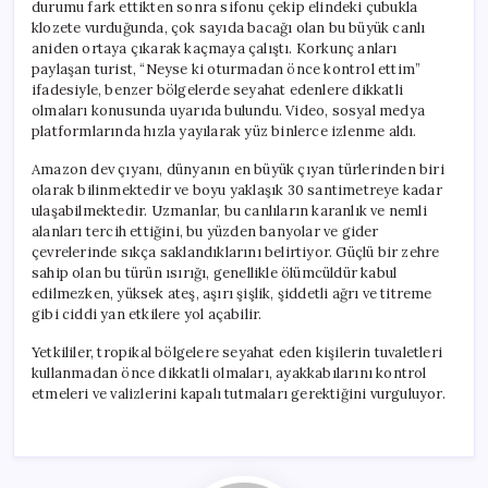
durumu fark ettikten sonra sifonu çekip elindeki çubukla
klozete vurduğunda, çok sayıda bacağı olan bu büyük canlı
aniden ortaya çıkarak kaçmaya çalıştı. Korkunç anları
paylaşan turist, “Neyse ki oturmadan önce kontrol ettim”
ifadesiyle, benzer bölgelerde seyahat edenlere dikkatli
olmaları konusunda uyarıda bulundu. Video, sosyal medya
platformlarında hızla yayılarak yüz binlerce izlenme aldı.
Amazon dev çıyanı, dünyanın en büyük çıyan türlerinden biri
olarak bilinmektedir ve boyu yaklaşık 30 santimetreye kadar
ulaşabilmektedir. Uzmanlar, bu canlıların karanlık ve nemli
alanları tercih ettiğini, bu yüzden banyolar ve gider
çevrelerinde sıkça saklandıklarını belirtiyor. Güçlü bir zehre
sahip olan bu türün ısırığı, genellikle ölümcüldür kabul
edilmezken, yüksek ateş, aşırı şişlik, şiddetli ağrı ve titreme
gibi ciddi yan etkilere yol açabilir.
Yetkililer, tropikal bölgelere seyahat eden kişilerin tuvaletleri
kullanmadan önce dikkatli olmaları, ayakkabılarını kontrol
etmeleri ve valizlerini kapalı tutmaları gerektiğini vurguluyor.