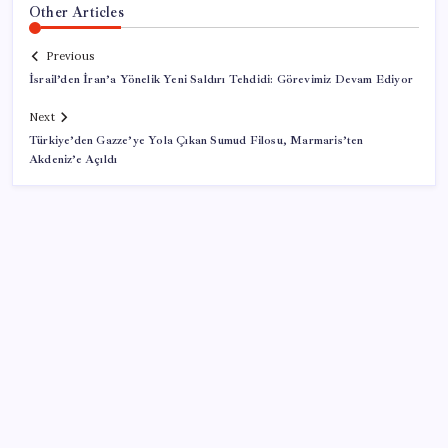
Other Articles
Previous
İsrail’den İran’a Yönelik Yeni Saldırı Tehdidi: Görevimiz Devam Ediyor
Next
Türkiye’den Gazze’ye Yola Çıkan Sumud Filosu, Marmaris’ten
Akdeniz’e Açıldı
SON YAZILAR
2026 YÖKDİL/2 ne zaman, saat kaçta? YÖKDİL/2