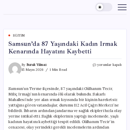
Skip
to
content
EĞITIM
Samsun’da 87 Yaşındaki Kadın Irmak
Kenarında Hayatını Kaybetti
Samsun’da
By
Burak Yılmaz
yorumlar kapalı
87
15 Mayıs 2026
1 Min Read
Yaşındaki
Kadın
Irmak
Samsun’un Terme ilçesinde, 87 yaşındaki Gülhanım Tecir,
Kenarında
Miliç Irmağı’nın kenarında ölü olarak bulundu. Sakarlı
Hayatını
Kaybetti
Mahallesi’nde yer alan ırmak kıyısında bir kişinin hareketsiz
için
yattığını gören vatandaşlar, durumu 112 Acil Çağrı Merkezi’ne
bildirdi. İhbarın ardından jandarma ve sağlık ekipleri hızla olay
yerine intikal etti. Sağlık ekiplerinin yaptığı incelemede, yaşlı
kadının hayatını kaybettiği tespit edildi. Gülhanım Tecir’in
cenazesi, olay yerindeki gerekli incelemelerin ardından