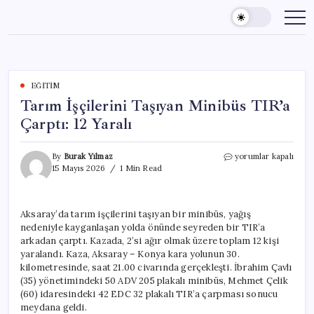
Skip
to
content
EĞITIM
Tarım İşçilerini Taşıyan Minibüs TIR’a
Çarptı: 12 Yaralı
Tarım
By
Burak Yılmaz
yorumlar kapalı
İşçilerini
15 Mayıs 2026
1 Min Read
Taşıyan
Minibüs
TIR’a
Aksaray’da tarım işçilerini taşıyan bir minibüs, yağış
Çarptı:
nedeniyle kayganlaşan yolda önünde seyreden bir TIR’a
12
Yaralı
arkadan çarptı. Kazada, 2’si ağır olmak üzere toplam 12 kişi
için
yaralandı. Kaza, Aksaray – Konya kara yolunun 30.
kilometresinde, saat 21.00 civarında gerçekleşti. İbrahim Çavlı
(35) yönetimindeki 50 ADV 205 plakalı minibüs, Mehmet Çelik
(60) idaresindeki 42 EDC 32 plakalı TIR’a çarpması sonucu
meydana geldi.